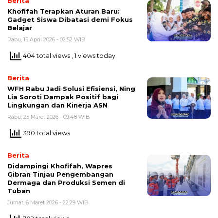
Berita
Khofifah Terapkan Aturan Baru:
Gadget Siswa Dibatasi demi Fokus
Belajar
Rabu, 15 April 2026 - 02:52 WIB
404 total views
, 1 views today
Berita
WFH Rabu Jadi Solusi Efisiensi, Ning
Lia Soroti Dampak Positif bagi
Lingkungan dan Kinerja ASN
Rabu, 25 Maret 2026 - 09:48 WIB
390 total views
Berita
Didampingi Khofifah, Wapres
Gibran Tinjau Pengembangan
Dermaga dan Produksi Semen di
Tuban
Jumat, 6 Maret 2026 - 22:29 WIB