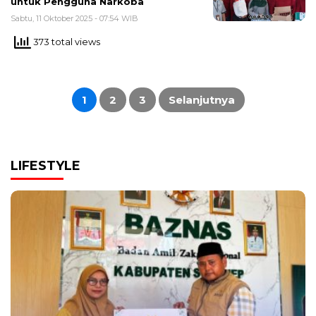
untuk Pengguna Narkoba
Sabtu, 11 Oktober 2025 - 07:54 WIB
373 total views
Paginasi
pos
1
2
3
Selanjutnya
LIFESTYLE