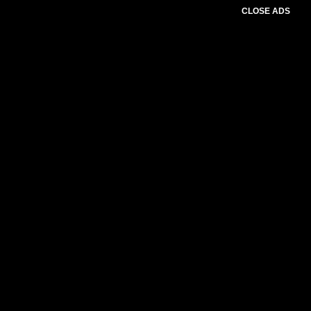
CLOSE ADS
Please select slider first.