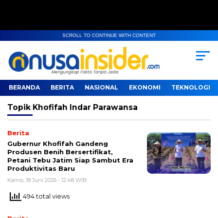
SCROLL TO CONTINUE WITH CONTENT
BERANDA
BERITA
NASIONAL
EKONOMI
TEKNOLOGI
Topik
Khofifah Indar Parawansa
Berita
Gubernur Khofifah Gandeng
Produsen Benih Bersertifikat,
Petani Tebu Jatim Siap Sambut Era
Produktivitas Baru
Kamis, 18 Juni 2026 - 12:48 WIB
494 total views