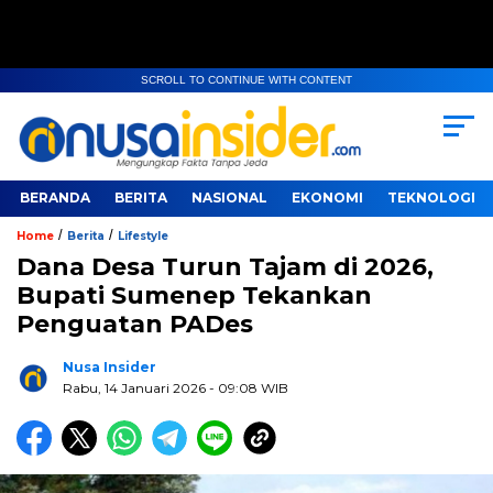
SCROLL TO CONTINUE WITH CONTENT
BERANDA
BERITA
NASIONAL
EKONOMI
TEKNOLOGI
/
/
Home
Berita
Lifestyle
Dana Desa Turun Tajam di 2026,
Bupati Sumenep Tekankan
Penguatan PADes
Nusa Insider
Rabu, 14 Januari 2026
- 09:08 WIB