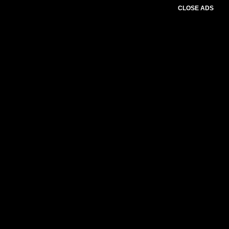
CLOSE ADS
Please select slider first.