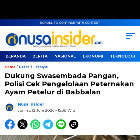
SCROLL TO CONTINUE WITH CONTENT
BERANDA
BERITA
NASIONAL
EKONOMI
TEKNOLOGI
/
/
Home
Berita
Lifestyle
Dukung Swasembada Pangan,
Polisi Cek Pengelolaan Peternakan
Ayam Petelur di Babbalan
Nusa Insider
Jumat, 12 Juni 2026
- 15:38 WIB