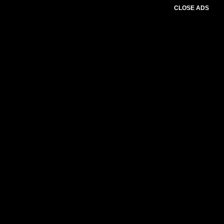
CLOSE ADS
Please select slider first.