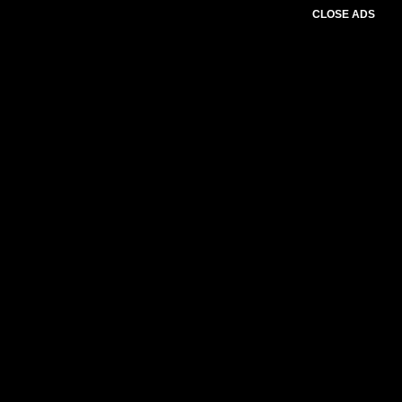
CLOSE ADS
Please select slider first.