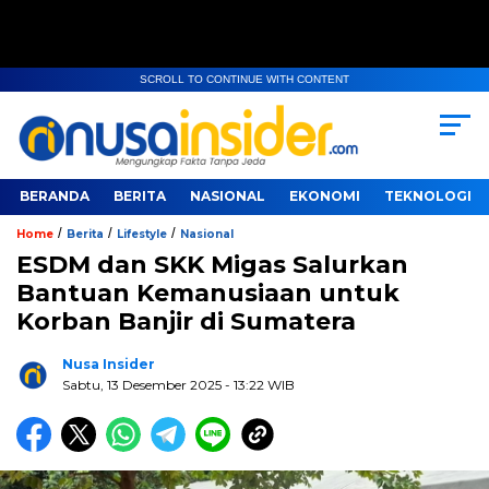
SCROLL TO CONTINUE WITH CONTENT
BERANDA
BERITA
NASIONAL
EKONOMI
TEKNOLOGI
/
/
/
Home
Berita
Lifestyle
Nasional
ESDM dan SKK Migas Salurkan
Bantuan Kemanusiaan untuk
Korban Banjir di Sumatera
Nusa Insider
Sabtu, 13 Desember 2025
- 13:22 WIB