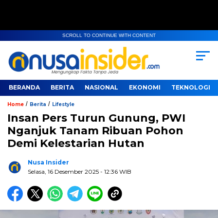
SCROLL TO CONTINUE WITH CONTENT
BERANDA
BERITA
NASIONAL
EKONOMI
TEKNOLOGI
/
/
Home
Berita
Lifestyle
Insan Pers Turun Gunung, PWI
Nganjuk Tanam Ribuan Pohon
Demi Kelestarian Hutan
Nusa Insider
Selasa, 16 Desember 2025
- 12:36 WIB