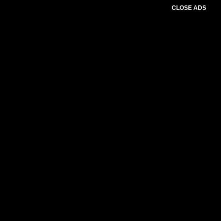
CLOSE ADS
Please select slider first.