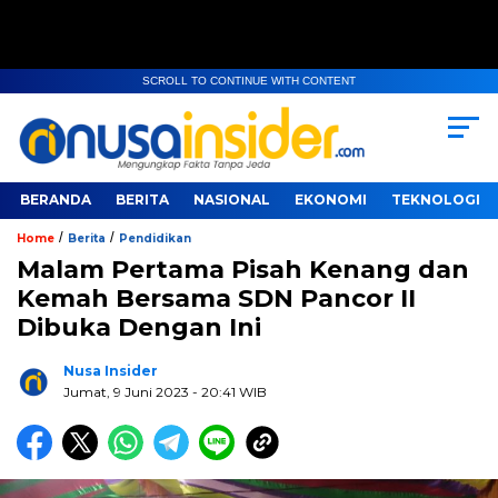
SCROLL TO CONTINUE WITH CONTENT
BERANDA
BERITA
NASIONAL
EKONOMI
TEKNOLOGI
/
/
Home
Berita
Pendidikan
Malam Pertama Pisah Kenang dan
Kemah Bersama SDN Pancor II
Dibuka Dengan Ini
Nusa Insider
Jumat, 9 Juni 2023
- 20:41 WIB