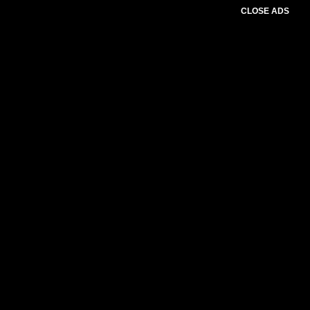
CLOSE ADS
Please select slider first.