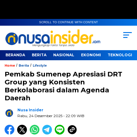
SCROLL TO CONTINUE WITH CONTENT
BERANDA
BERITA
NASIONAL
EKONOMI
TEKNOLOGI
/
/
Home
Berita
Lifestyle
Pemkab Sumenep Apresiasi DRT
Group yang Konsisten
Berkolaborasi dalam Agenda
Daerah
Nusa Insider
Rabu, 24 Desember 2025
- 22:09 WIB