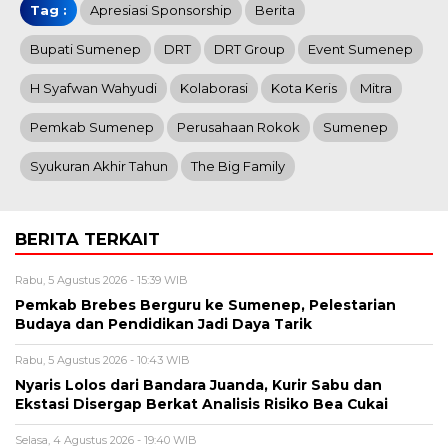
Tag :
Apresiasi Sponsorship
Berita
Bupati Sumenep
DRT
DRT Group
Event Sumenep
H Syafwan Wahyudi
Kolaborasi
Kota Keris
Mitra
Pemkab Sumenep
Perusahaan Rokok
Sumenep
Syukuran Akhir Tahun
The Big Family
BERITA TERKAIT
Rabu, 5 Agustus 2026 - 15:39 WIB
Pemkab Brebes Berguru ke Sumenep, Pelestarian
Budaya dan Pendidikan Jadi Daya Tarik
Rabu, 5 Agustus 2026 - 10:43 WIB
Nyaris Lolos dari Bandara Juanda, Kurir Sabu dan
Ekstasi Disergap Berkat Analisis Risiko Bea Cukai
Selasa, 4 Agustus 2026 - 19:40 WIB