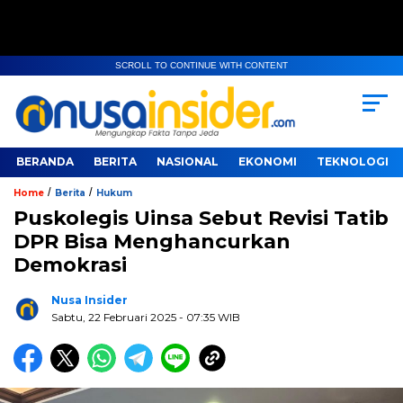
SCROLL TO CONTINUE WITH CONTENT
BERANDA
BERITA
NASIONAL
EKONOMI
TEKNOLOGI
/
/
Home
Berita
Hukum
Puskolegis Uinsa Sebut Revisi Tatib
DPR Bisa Menghancurkan
Demokrasi
Nusa Insider
Sabtu, 22 Februari 2025
- 07:35 WIB