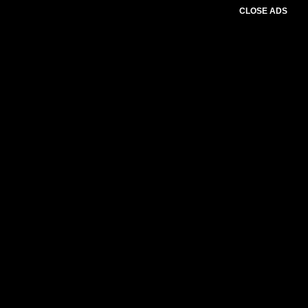
CLOSE ADS
Please select slider first.