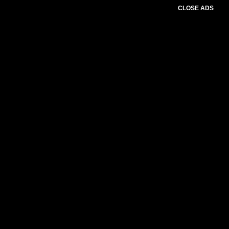
CLOSE ADS
Please select slider first.