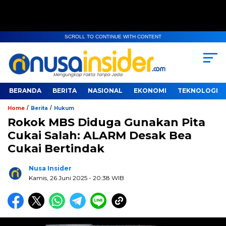
SCROLL TO CONTINUE WITH CONTENT
BERANDA
BERITA
NASIONAL
EKONOMI
TEKNOLOGI
/
/
Home
Berita
Hukum
Rokok MBS Diduga Gunakan Pita
Cukai Salah: ALARM Desak Bea
Cukai Bertindak
Nusa Insider
Kamis, 26 Juni 2025
- 20:38 WIB