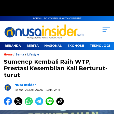
SCROLL TO CONTINUE WITH CONTENT
BERANDA
BERITA
NASIONAL
EKONOMI
TEKNOLOGI
/
/
Home
Berita
Lifestyle
Sumenep Kembali Raih WTP,
Prestasi Kesembilan Kali Berturut-
turut
Nusa Insider
Selasa, 26 Mei 2026
- 23:13 WIB