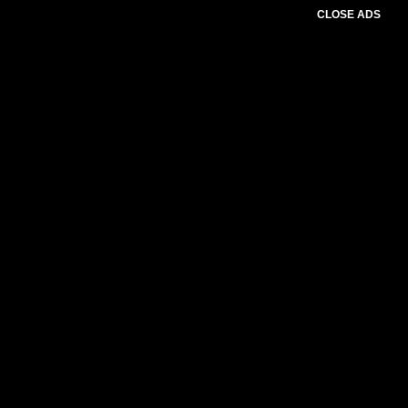
CLOSE ADS
Please select slider first.