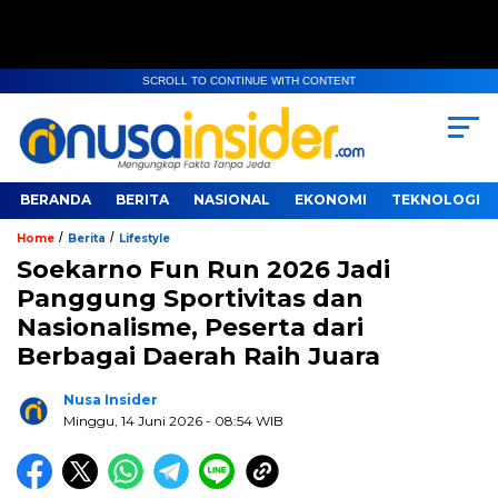
SCROLL TO CONTINUE WITH CONTENT
BERANDA
BERITA
NASIONAL
EKONOMI
TEKNOLOGI
/
/
Home
Berita
Lifestyle
Soekarno Fun Run 2026 Jadi
Panggung Sportivitas dan
Nasionalisme, Peserta dari
Berbagai Daerah Raih Juara
Nusa Insider
Minggu, 14 Juni 2026
- 08:54 WIB