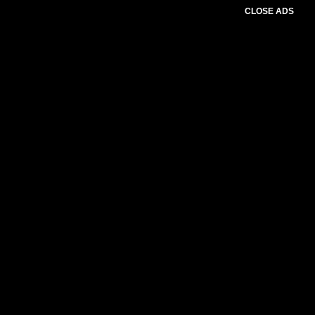
CLOSE ADS
Please select slider first.