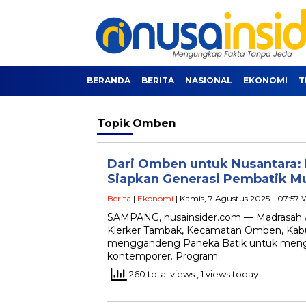
BERANDA
BERITA
NASIONAL
EKONOMI
T
Topik
Omben
Dari Omben untuk Nusantara: 
Siapkan Generasi Pembatik M
Berita
|
Ekonomi
| Kamis, 7 Agustus 2025 - 07:57 
SAMPANG, nusainsider.com — Madrasah Al
Klerker Tambak, Kecamatan Omben, Ka
menggandeng Paneka Batik untuk menggel
kontemporer. Program…
260 total views
, 1 views today