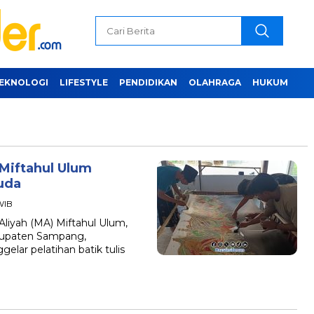
EKNOLOGI
LIFESTYLE
PENDIDIKAN
OLAHRAGA
HUKUM
Miftahul Ulum
uda
WIB
iyah (MA) Miftahul Ulum,
bupaten Sampang,
ar pelatihan batik tulis