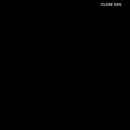
CLOSE ADS
Please select slider first.