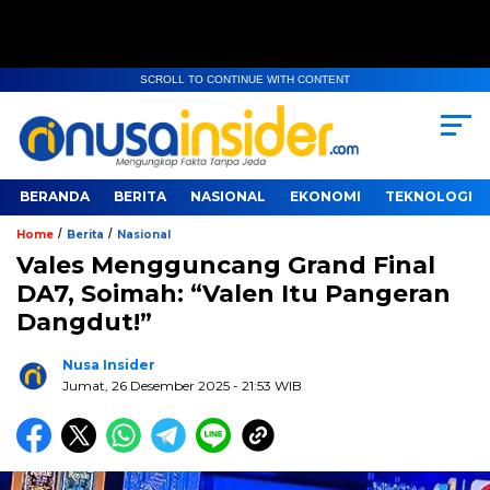
SCROLL TO CONTINUE WITH CONTENT
BERANDA
BERITA
NASIONAL
EKONOMI
TEKNOLOGI
/
/
Home
Berita
Nasional
Vales Mengguncang Grand Final
DA7, Soimah: “Valen Itu Pangeran
Dangdut!”
Nusa Insider
Jumat, 26 Desember 2025
- 21:53 WIB