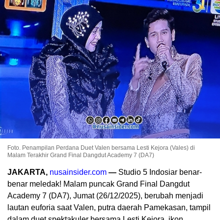
Foto. Penampilan Perdana Duet Valen bersama Lesti Kejora (Vales) di
Malam Terakhir Grand Final Dangdut Academy 7 (DA7)
JAKARTA,
nusainsider.com
—
Studio 5 Indosiar benar-
benar meledak! Malam puncak Grand Final Dangdut
Academy 7 (DA7), Jumat (26/12/2025), berubah menjadi
lautan euforia saat Valen, putra daerah Pamekasan, tampil
dalam duet spektakuler bersama Lesti Kejora, ikon