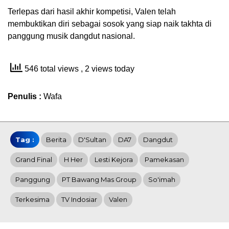
Terlepas dari hasil akhir kompetisi, Valen telah
membuktikan diri sebagai sosok yang siap naik takhta di
panggung musik dangdut nasional.
546 total views
, 2 views today
Penulis :
Wafa
Tag :
Berita
D'Sultan
DA7
Dangdut
Grand Final
H Her
Lesti Kejora
Pamekasan
Panggung
PT Bawang Mas Group
So'imah
Terkesima
TV Indosiar
Valen