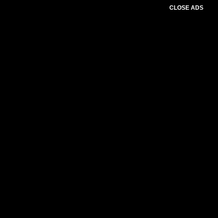
CLOSE ADS
Please select slider first.