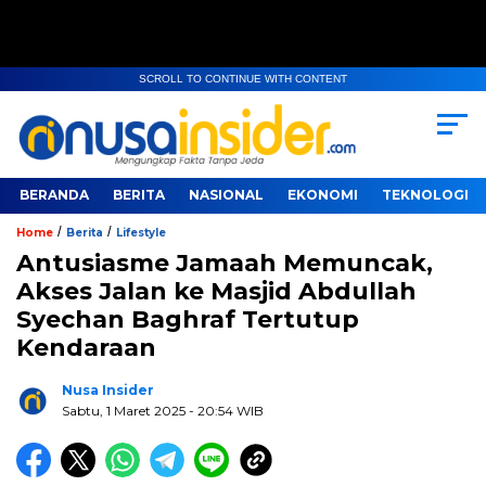
SCROLL TO CONTINUE WITH CONTENT
BERANDA
BERITA
NASIONAL
EKONOMI
TEKNOLOGI
/
/
Home
Berita
Lifestyle
Antusiasme Jamaah Memuncak,
Akses Jalan ke Masjid Abdullah
Syechan Baghraf Tertutup
Kendaraan
Nusa Insider
Sabtu, 1 Maret 2025
- 20:54 WIB