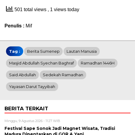
501 total views
, 1 views today
Penulis :
Mif
Tag :
Berita Sumenep
Lautan Manusia
Masjid Abdullah Syechan Baghraf
Ramadhan 1446H
Said Abdullah
Sedekah Ramadhan
Yayasan Darut Tayyibah
BERITA TERKAIT
Minggu, 9 Agustus 2026 - 11:27 WIB
Festival Sape Sonok Jadi Magnet Wisata, Tradisi
Madura Dipentaskan di GOR A Yani