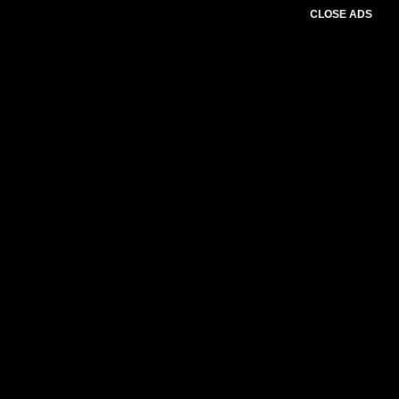
CLOSE ADS
Please select slider first.