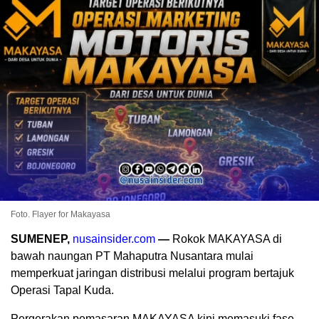
Foto. Flayer for Makayasa
SUMENEP,
nusainsider.com
—
Rokok MAKAYASA di
bawah naungan PT Mahaputra Nusantara mulai
memperkuat jaringan distribusi melalui program bertajuk
Operasi Tapal Kuda.
Pergerakan pemasaran MAKAYASA kini memasuki fase