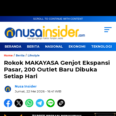
SCROLL TO CONTINUE WITH CONTENT
BERANDA
BERITA
NASIONAL
EKONOMI
TEKNOLOGI
/
/
Home
Berita
Lifestyle
Rokok MAKAYASA Genjot Ekspansi
Pasar, 200 Outlet Baru Dibuka
Setiap Hari
Nusa Insider
Jumat, 22 Mei 2026
- 16:41 WIB