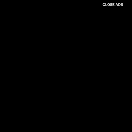
CLOSE ADS
Please select slider first.