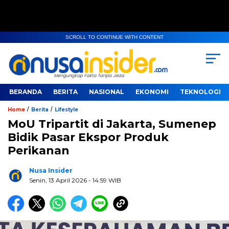
SCROLL TO CONTINUE WITH CONTENT
BERANDA
BERITA
NASIONAL
EKONOMI
TEKNOLOGI
/
/
Home
Berita
Lifestyle
MoU Tripartit di Jakarta, Sumenep
Bidik Pasar Ekspor Produk
Perikanan
Nusa Insider
Senin, 13 April 2026
- 14:59 WIB