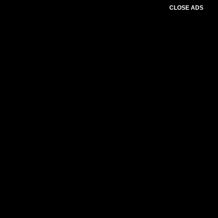
CLOSE ADS
Please select slider first.