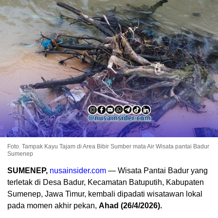
Foto. Tampak Kayu Tajam di Area Bibir Sumber mata Air Wisata pantai Badur
Sumenep
SUMENEP,
nusainsider.com
— Wisata Pantai Badur yang
terletak di Desa Badur, Kecamatan Batuputih, Kabupaten
Sumenep, Jawa Timur, kembali dipadati wisatawan lokal
pada momen akhir pekan,
Ahad (26/4/2026).