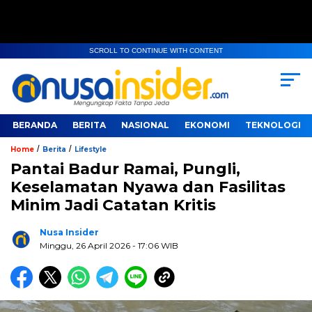
SCROLL TO CONTINUE WITH CONTENT
BERANDA
BERITA
NASIONAL
EKONOMI
TEKNOLOGI
/
/
Home
Berita
Lifestyle
Pantai Badur Ramai, Pungli,
Keselamatan Nyawa dan Fasilitas
Minim Jadi Catatan Kritis
Nusa Insider
Minggu, 26 April 2026
- 17:06 WIB