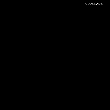
CLOSE ADS
Please select slider first.