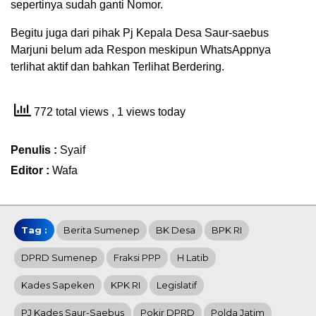
sepertinya sudah ganti Nomor.
Begitu juga dari pihak Pj Kepala Desa Saur-saebus
Marjuni belum ada Respon meskipun WhatsAppnya
terlihat aktif dan bahkan Terlihat Berdering.
772 total views
, 1 views today
Penulis :
Syaif
Editor :
Wafa
Tag :
Berita Sumenep
BK Desa
BPK RI
DPRD Sumenep
Fraksi PPP
H Latib
Kades Sapeken
KPK RI
Legislatif
PJ Kades Saur-Saebus
Pokir DPRD
Polda Jatim