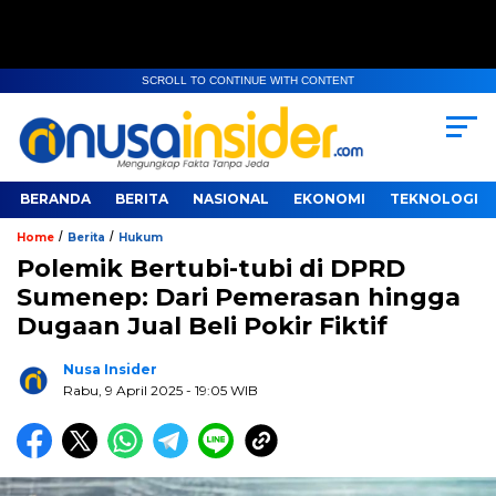
SCROLL TO CONTINUE WITH CONTENT
BERANDA
BERITA
NASIONAL
EKONOMI
TEKNOLOGI
/
/
Home
Berita
Hukum
Polemik Bertubi-tubi di DPRD
Sumenep: Dari Pemerasan hingga
Dugaan Jual Beli Pokir Fiktif
Nusa Insider
Rabu, 9 April 2025
- 19:05 WIB