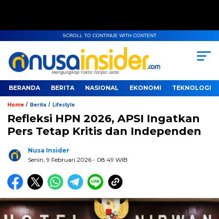
SCROLL TO CONTINUE WITH CONTENT
BERANDA
BERITA
NASIONAL
EKONOMI
TEKNOLOGI
/
/
Home
Berita
Lifestyle
Refleksi HPN 2026, APSI Ingatkan
Pers Tetap Kritis dan Independen
Nusa Insider
Senin, 9 Februari 2026
- 08:49 WIB