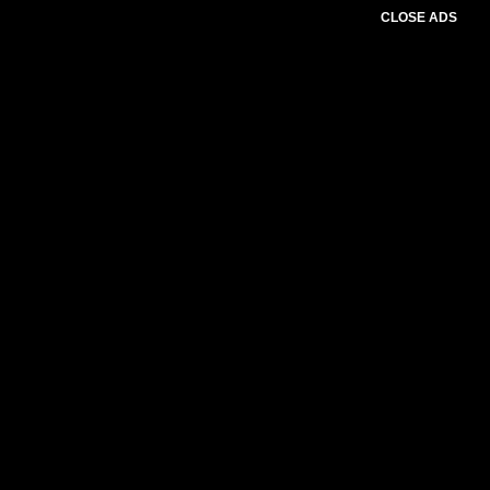
CLOSE ADS
Please select slider first.