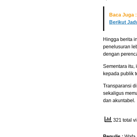
Baca Juga :
Berikut Ja
Hingga berita i
penelusuran leb
dengan perenca
Sementara itu, 
kepada publik 
Transparansi d
sekaligus mema
dan akuntabel.
321 total 
Penulis :
Wafa