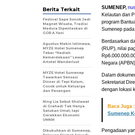
SUMENEP,
nus
Berita Terkait
Kelautan dan P
Festival Sape Sonok Jadi
program Bantu
Magnet Wisata, Tradisi
Madura Dipentaskan di
Sumenep pada 
GOR A Yani
Berdasarkan d
Agustus Makin Istimewa,
(RUP), nilai pa
MYZE Hotel Sumenep
Tebar “Hadiah
Rp6.000.000.00
Kemerdekaan” Lewat
Artotel Wanderlust
Negara (APBN)
MYZE Hotel Sumenep
Dalam dokumen i
Tawarkan Sensasi
Dinner di Tepi Kolam,
Sekretariat Dir
Cocok untuk Keluarga
dengan lokasi 
dan Pasangan
Ning Lia Sebut Sholawat
Baca Juga :
di Grahadi Tak Hanya
Satukan Umat, tapi
Sumenep Ke
Gerakkan Ekonomi
UMKM
Pengadaan yang
Dikukuhkan di Sumenep,
Relawan Slamet Ariyadi