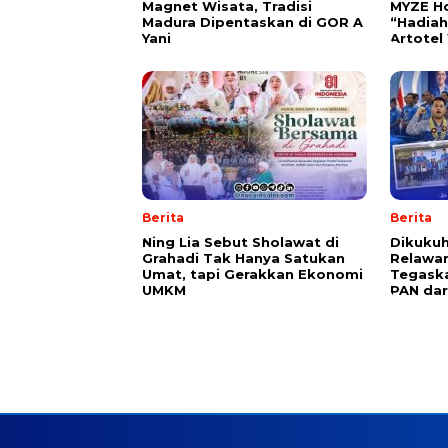
Magnet Wisata, Tradisi
MYZE H
Madura Dipentaskan di GOR A
“Hadia
Yani
Artotel
Berita
Berita
Ning Lia Sebut Sholawat di
Dikukuh
Grahadi Tak Hanya Satukan
Relawan
Umat, tapi Gerakkan Ekonomi
Tegask
UMKM
PAN dar