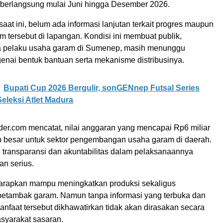
n berlangsung mulai Juni hingga Desember 2026.
at ini, belum ada informasi lanjutan terkait progres maupun
am tersebut di lapangan. Kondisi ini membuat publik,
a pelaku usaha garam di Sumenep, masih menunggu
enai bentuk bantuan serta mekanisme distribusinya.
Bupati Cup 2026 Bergulir, sonGENnep Futsal Series
Seleksi Atlet Madura
der.com mencatat, nilai anggaran yang mencapai Rp6 miliar
p besar untuk sektor pengembangan usaha garam di daerah.
, transparansi dan akuntabilitas dalam pelaksanaannya
an serius.
harapkan mampu meningkatkan produksi sekaligus
petambak garam. Namun tanpa informasi yang terbuka dan
manfaat tersebut dikhawatirkan tidak akan dirasakan secara
asyarakat sasaran.