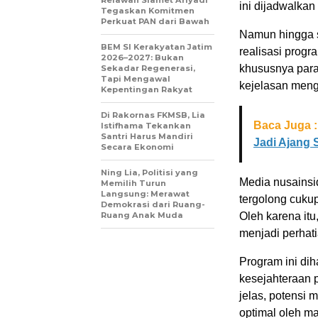
ini dijadwalka
Tegaskan Komitmen
Perkuat PAN dari Bawah
Namun hingga sa
BEM SI Kerakyatan Jatim
realisasi progr
2026–2027: Bukan
khususnya par
Sekadar Regenerasi,
Tapi Mengawal
kejelasan meng
Kepentingan Rakyat
Di Rakornas FKMSB, Lia
Baca Juga :
Istifhama Tekankan
Santri Harus Mandiri
Jadi Ajang 
Secara Ekonomi
Ning Lia, Politisi yang
Media nusainsi
Memilih Turun
Langsung: Merawat
tergolong cuku
Demokrasi dari Ruang-
Ruang Anak Muda
Oleh karena itu
menjadi perhati
Program ini di
kesejahteraan 
jelas, potensi 
optimal oleh m