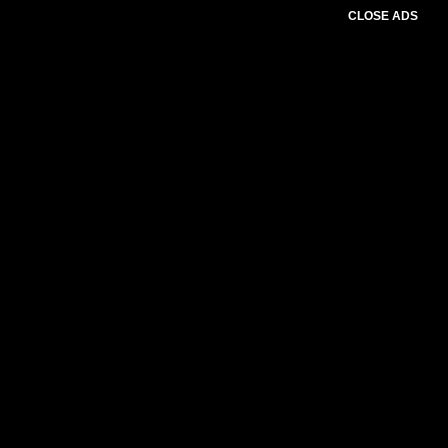
CLOSE ADS
Please select slider first.