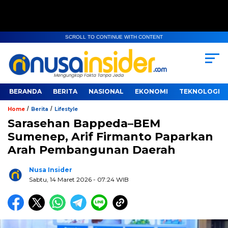
SCROLL TO CONTINUE WITH CONTENT
BERANDA
BERITA
NASIONAL
EKONOMI
TEKNOLOGI
/
/
Home
Berita
Lifestyle
Sarasehan Bappeda–BEM
Sumenep, Arif Firmanto Paparkan
Arah Pembangunan Daerah
Nusa Insider
Sabtu, 14 Maret 2026
- 07:24 WIB