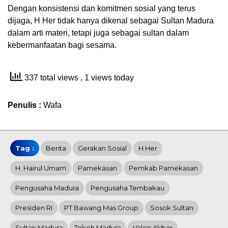
Dengan konsistensi dan komitmen sosial yang terus
dijaga, H Her tidak hanya dikenal sebagai Sultan Madura
dalam arti materi, tetapi juga sebagai sultan dalam
kebermanfaatan bagi sesama.
337 total views
, 1 views today
Penulis :
Wafa
Tag :
Berita
Gerakan Sosial
H Her
H. Hairul Umam
Pamekasan
Pemkab Pamekasan
Pengusaha Madura
Pengusaha Tembakau
Presiden RI
PT Bawang Mas Group
Sosok Sultan
Sultan Madura
Tokoh Madura
Valen Akbar