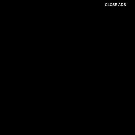
CLOSE ADS
Please select slider first.