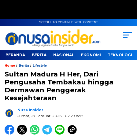
SCROLL TO CONTINUE WITH CONTENT
BERANDA
BERITA
NASIONAL
EKONOMI
TEKNOLOGI
/
/
Home
Berita
Lifestyle
Sultan Madura H Her, Dari
Pengusaha Tembakau hingga
Dermawan Penggerak
Kesejahteraan
Nusa Insider
Jumat, 27 Februari 2026
- 02:29 WIB