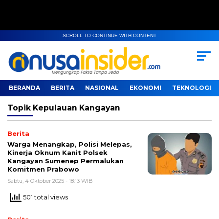
SCROLL TO CONTINUE WITH CONTENT
BERANDA
BERITA
NASIONAL
EKONOMI
TEKNOLOGI
Topik
Kepulauan Kangayan
Berita
Warga Menangkap, Polisi Melepas,
Kinerja Oknum Kanit Polsek
Kangayan Sumenep Permalukan
Komitmen Prabowo
Sabtu, 4 Oktober 2025 - 18:13 WIB
501 total views