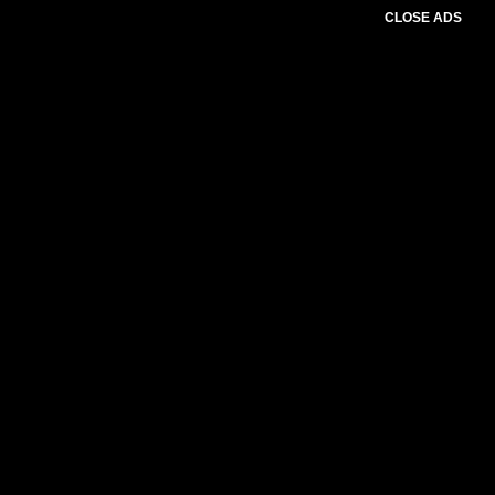
CLOSE ADS
Please select slider first.