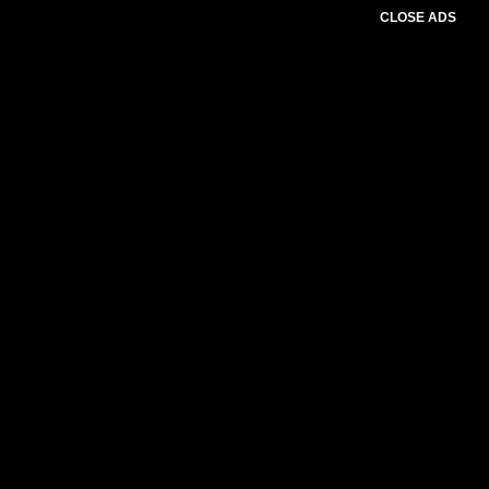
CLOSE ADS
Please select slider first.