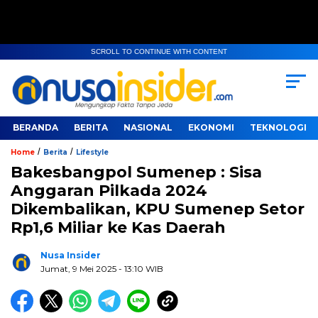
SCROLL TO CONTINUE WITH CONTENT
BERANDA
BERITA
NASIONAL
EKONOMI
TEKNOLOGI
/
/
Home
Berita
Lifestyle
Bakesbangpol Sumenep : Sisa
Anggaran Pilkada 2024
Dikembalikan, KPU Sumenep Setor
Rp1,6 Miliar ke Kas Daerah
Nusa Insider
Jumat, 9 Mei 2025
- 13:10 WIB