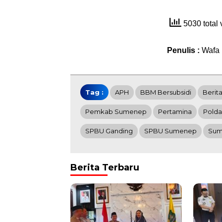
5030 total
Penulis :
Wafa
Tag :
APH
BBM Bersubsidi
Berit
Pemkab Sumenep
Pertamina
Polda
SPBU Ganding
SPBU Sumenep
Sum
Berita Terbaru