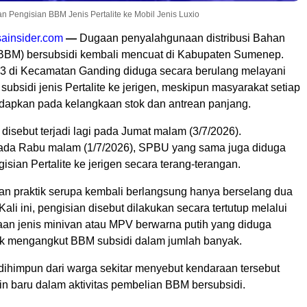
engisian BBM Jenis Pertalite ke Mobil Jenis Luxio
ainsider.com
—
Dugaan penyalahgunaan distribusi Bahan
BBM) bersubsidi kembali mencuat di Kabupaten Sumenep.
 di Kecamatan Ganding diduga secara berulang melayani
ubsidi jenis Pertalite ke jerigen, meskipun masyarakat setiap
adapkan pada kelangkaan stok dan antrean panjang.
t disebut terjadi lagi pada Jumat malam (3/7/2026).
ada Rabu malam (1/7/2026), SPBU yang sama juga diduga
sian Pertalite ke jerigen secara terang-terangan.
aan praktik serupa kembali berlangsung hanya berselang dua
Kali ini, pengisian disebut dilakukan secara tertutup melalui
an jenis minivan atau MPV berwarna putih yang diduga
k mengangkut BBM subsidi dalam jumlah banyak.
 dihimpun dari warga sekitar menyebut kendaraan tersebut
n baru dalam aktivitas pembelian BBM bersubsidi.