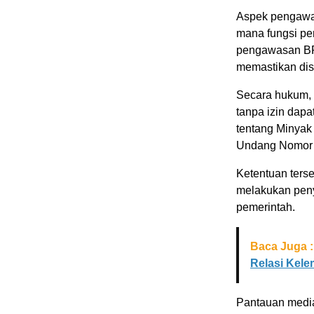
Aspek pengawas
mana fungsi pe
pengawasan BP
memastikan dist
Secara hukum,
tanpa izin dap
tentang Minyak
Undang Nomor 
Ketentuan ters
melakukan peny
pemerintah.
Baca Juga :
Relasi Kel
Pantauan medi