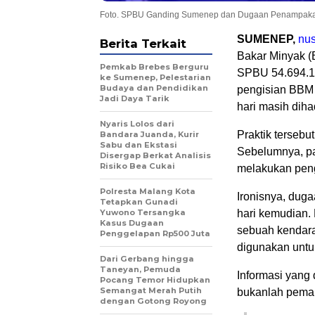
Foto. SPBU Ganding Sumenep dan Dugaan Penampakan P
SUMENEP,
nus
Berita Terkait
Bakar Minyak (
Pemkab Brebes Berguru
SPBU 54.694.13
ke Sumenep, Pelestarian
Budaya dan Pendidikan
pengisian BBM s
Jadi Daya Tarik
hari masih dih
Nyaris Lolos dari
Praktik tersebu
Bandara Juanda, Kurir
Sabu dan Ekstasi
Sebelumnya, p
Disergap Berkat Analisis
Risiko Bea Cukai
melakukan pengi
Polresta Malang Kota
Ironisnya, dug
Tetapkan Gunadi
Yuwono Tersangka
hari kemudian. 
Kasus Dugaan
sebuah kendara
Penggelapan Rp500 Juta
digunakan untu
Dari Gerbang hingga
Taneyan, Pemuda
Informasi yang
Pocang Temor Hidupkan
Semangat Merah Putih
bukanlah pemai
dengan Gotong Royong