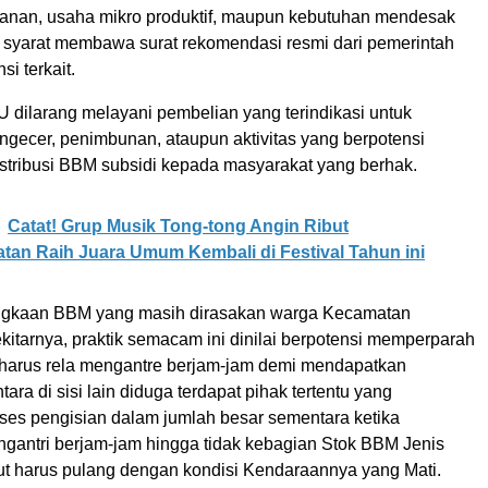
ikanan, usaha mikro produktif, maupun kebutuhan mendesak
 syarat membawa surat rekomendasi resmi dari pemerintah
si terkait.
U dilarang melayani pembelian yang terindikasi untuk
ngecer, penimbunan, ataupun aktivitas yang berpotensi
tribusi BBM subsidi kepada masyarakat yang berhak.
Catat! Grup Musik Tong-tong Angin Ribut
an Raih Juara Umum Kembali di Festival Tahun ini
angkaan BBM yang masih dirasakan warga Kecamatan
itarnya, praktik semacam ini dinilai berpotensi memperparah
 harus rela mengantre berjam-jam demi mendapatkan
tara di sisi lain diduga terdapat pihak tertentu yang
es pengisian dalam jumlah besar sementara ketika
gantri berjam-jam hingga tidak kebagian Stok BBM Jenis
but harus pulang dengan kondisi Kendaraannya yang Mati.