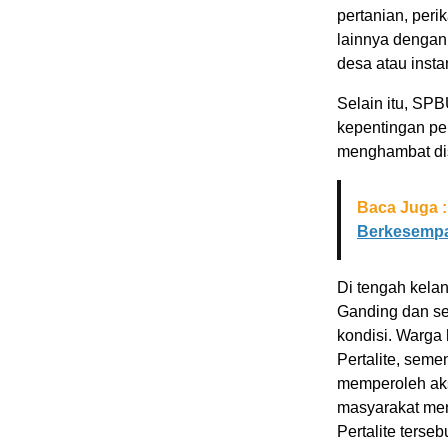
pertanian, per
lainnya dengan
desa atau instan
Selain itu, SPB
kepentingan pe
menghambat dis
Baca Juga :
Berkesempat
Di tengah kel
Ganding dan sek
kondisi. Warga
Pertalite, semen
memperoleh aks
masyarakat men
Pertalite terse