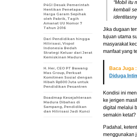
“Mobil itu
P4GI Desak Pemerintah
kembali s
Hentikan Penetapan
Harga Garam Sepihak
identitasn
oleh Pabrik, Tagih
Amanat UU Nomor 7
Tahun 2016
Jika dugaan ter
tujuan utama s
Dari Pendidikan hingga
Hilirisasi, Vispol
masyarakat keci
Indonesia Bedah
manfaat yang te
Strategi Keluar dari Jerat
Kemiskinan Madura
Baca Juga :
H. Her, CEO PT Bawang
Mas Group, Perkuat
Diduga Intim
Komitmen Sosial dengan
Hibah Rp500 Juta untuk
Pendidikan Pesantren
Kondisi ini me
Roadmap Kesejahteraan
ke jerigen mas
Madura Dibahas di
Sampang, Pendidikan
digital melalu
dan Hilirisasi Jadi Kunci
semakin ketat?
Padahal, keten
menggunakan je