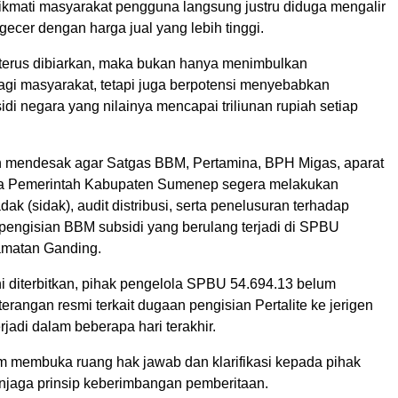
ikmati masyarakat pengguna langsung justru diduga mengalir
gecer dengan harga jual yang lebih tinggi.
i terus dibiarkan, maka bukan hanya menimbulkan
bagi masyarakat, tetapi juga berpotensi menyebabkan
di negara yang nilainya mencapai triliunan rupiah setiap
 mendesak agar Satgas BBM, Pertamina, BPH Migas, aparat
rta Pemerintah Kabupaten Sumenep segera melakukan
ak (sidak), audit distribusi, serta penelusuran terhadap
 pengisian BBM subsidi yang berulang terjadi di SPBU
amatan Ganding.
ni diterbitkan, pihak pengelola SPBU 54.694.13 belum
rangan resmi terkait dugaan pengisian Pertalite ke jerigen
rjadi dalam beberapa hari terakhir.
m membuka ruang hak jawab dan klarifikasi kepada pihak
enjaga prinsip keberimbangan pemberitaan.