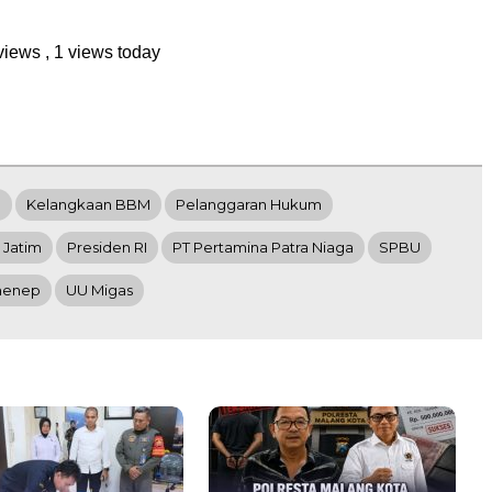
 views
, 1 views today
a
Kelangkaan BBM
Pelanggaran Hukum
 Jatim
Presiden RI
PT Pertamina Patra Niaga
SPBU
enep
UU Migas