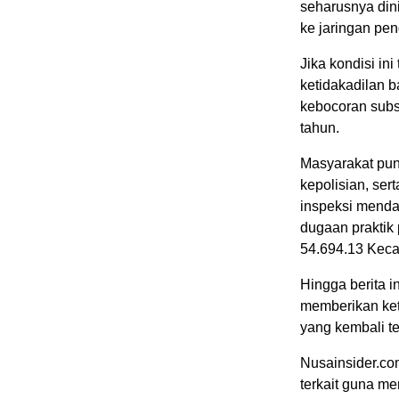
seharusnya din
ke jaringan pen
Jika kondisi in
ketidakadilan 
kebocoran subsi
tahun.
Masyarakat pun
kepolisian, se
inspeksi mendad
dugaan praktik
54.694.13 Kec
Hingga berita i
memberikan kete
yang kembali te
Nusainsider.co
terkait guna m