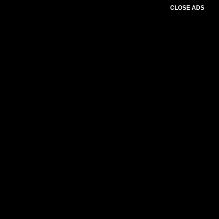
CLOSE ADS
Please select slider first.