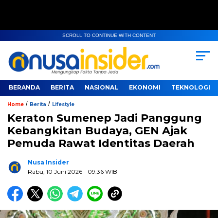
SCROLL TO CONTINUE WITH CONTENT
BERANDA
BERITA
NASIONAL
EKONOMI
TEKNOLOGI
/
/
Home
Berita
Lifestyle
Keraton Sumenep Jadi Panggung
Kebangkitan Budaya, GEN Ajak
Pemuda Rawat Identitas Daerah
Nusa Insider
Rabu, 10 Juni 2026
- 09:36 WIB