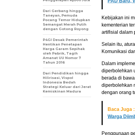
PAD Baru, W
Dari Gerbang hingga
Taneyan, Pemuda
Kebijakan ini m
Pocang Temor Hidupkan
Semangat Merah Putih
kementerian te
dengan Gotong Royong
artifisial dalam
P4GI Desak Pemerintah
Selain itu, atu
Hentikan Penetapan
Harga Garam Sepihak
Komunikasi dan 
oleh Pabrik, Tagih
Amanat UU Nomor 7
Tahun 2016
Dalam implemen
diperbolehkan 
Dari Pendidikan hingga
berada di bawa
Hilirisasi, Vispol
Indonesia Bedah
diperbolehkan
Strategi Keluar dari Jerat
Kemiskinan Madura
dengan orang t
Baca Juga :
Warga Diimb
Penggunaan per