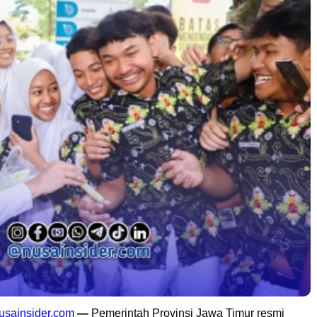
usainsider.com
—
Pemerintah Provinsi Jawa Timur resmi