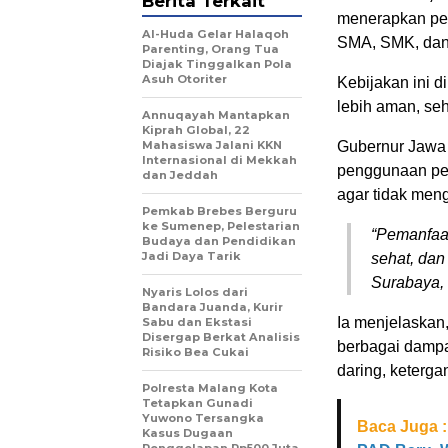
Berita Terkait
menerapkan pem
Al-Huda Gelar Halaqoh
SMA, SMK, dan 
Parenting, Orang Tua
Diajak Tinggalkan Pola
Asuh Otoriter
Kebijakan ini 
lebih aman, seh
Annuqayah Mantapkan
Kiprah Global, 22
Mahasiswa Jalani KKN
Gubernur Jawa 
Internasional di Mekkah
penggunaan pera
dan Jeddah
agar tidak meng
Pemkab Brebes Berguru
ke Sumenep, Pelestarian
“Pemanfaat
Budaya dan Pendidikan
Jadi Daya Tarik
sehat, dan
Surabaya, 
Nyaris Lolos dari
Bandara Juanda, Kurir
Ia menjelaskan
Sabu dan Ekstasi
Disergap Berkat Analisis
berbagai dampak
Risiko Bea Cukai
daring, keterga
Polresta Malang Kota
Tetapkan Gunadi
Yuwono Tersangka
Baca Juga :
Kasus Dugaan
Penggelapan Rp500 Juta