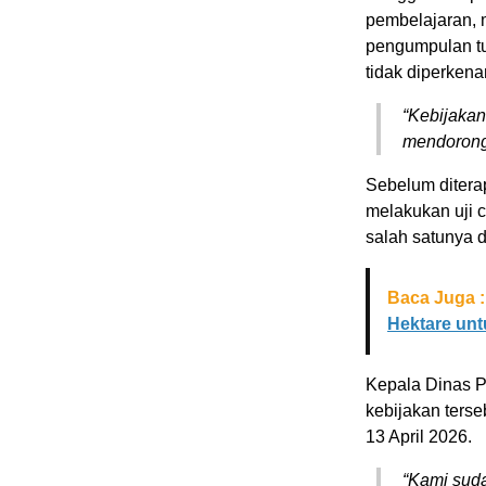
pembelajaran, m
pengumpulan tug
tidak diperken
“Kebijakan
mendorong 
Sebelum ditera
melakukan uji 
salah satunya 
Baca Juga :
Hektare un
Kepala Dinas P
kebijakan terse
13 April 2026.
“Kami suda