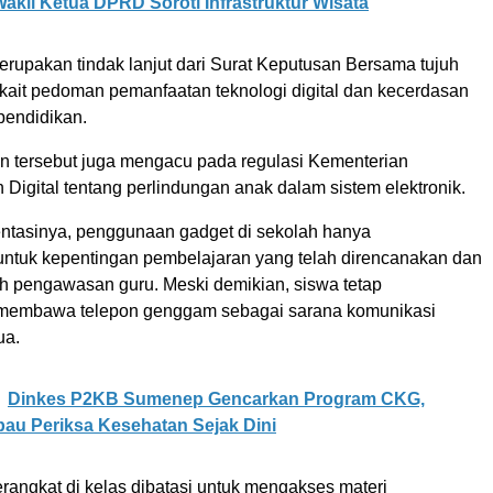
akil Ketua DPRD Soroti Infrastruktur Wisata
erupakan tindak lanjut dari Surat Keputusan Bersama tujuh
rkait pedoman pemanfaatan teknologi digital dan kecerdasan
 pendidikan.
ran tersebut juga mengacu pada regulasi Kementerian
Digital tentang perlindungan anak dalam sistem elektronik.
tasinya, penggunaan gadget di sekolah hanya
untuk kepentingan pembelajaran yang telah direncanakan dan
h pengawasan guru. Meski demikian, siswa tetap
 membawa telepon genggam sebagai sarana komunikasi
ua.
Dinkes P2KB Sumenep Gencarkan Program CKG,
au Periksa Kesehatan Sejak Dini
angkat di kelas dibatasi untuk mengakses materi