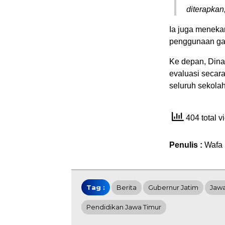
diterapkan,
Ia juga meneka
penggunaan ga
Ke depan, Din
evaluasi secara
seluruh sekola
404 total 
Penulis :
Wafa
Tag :
Berita
Gubernur Jatim
Jawa
Pendidikan Jawa Timur