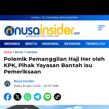
SCROLL TO CONTINUE WITH CONTENT
BERANDA
BERITA
NASIONAL
EKONOMI
TEKNOLOGI
/
/
Home
Berita
Lifestyle
Polemik Pemanggilan Haji Her oleh
KPK, Pihak Yayasan Bantah Isu
Pemeriksaan
Nusa Insider
Rabu, 8 April 2026
- 05:07 WIB