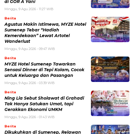
di GOR A Yani
Minggu, 9 Agu 2026 - 11:27 WIB
Berita
Agustus Makin Istimewa, MYZE Hotel
Sumenep Tebar “Hadiah
Kemerdekaan” Lewat Artotel
Wanderlust
Minggu, 9 Agu 2026 - 09:47 WIB
Berita
MYZE Hotel Sumenep Tawarkan
Sensasi Dinner di Tepi Kolam, Cocok
untuk Keluarga dan Pasangan
Minggu, 9 Agu 2026 - 03:39 WIB
Berita
Ning Lia Sebut Sholawat di Grahadi
Tak Hanya Satukan Umat, tapi
Gerakkan Ekonomi UMKM
Minggu, 9 Agu 2026 - 01:43 WIB
Berita
Dikukuhkan di Sumenep, Relawan