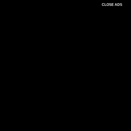
CLOSE ADS
Please select slider first.