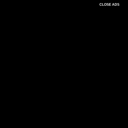
CLOSE ADS
Please select slider first.