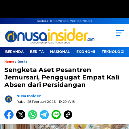
SCROLL TO CONTINUE WITH CONTENT
BERANDA
BERITA
NASIONAL
EKONOMI
TEKNOLOGI
/
Home
Berita
Sengketa Aset Pesantren
Jemursari, Penggugat Empat Kali
Absen dari Persidangan
Nusa Insider
Rabu, 25 Februari 2026
- 19:29 WIB