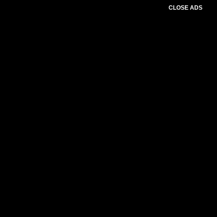
CLOSE ADS
Please select slider first.