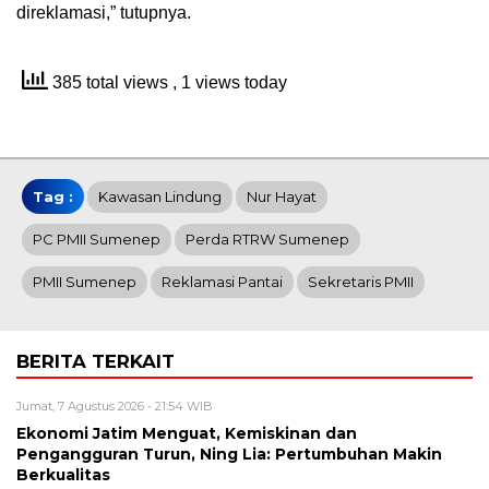
direklamasi,” tutupnya.
385 total views
, 1 views today
Tag :
Kawasan Lindung
Nur Hayat
PC PMII Sumenep
Perda RTRW Sumenep
PMII Sumenep
Reklamasi Pantai
Sekretaris PMII
BERITA TERKAIT
Jumat, 7 Agustus 2026 - 21:54 WIB
Ekonomi Jatim Menguat, Kemiskinan dan
Pengangguran Turun, Ning Lia: Pertumbuhan Makin
Berkualitas