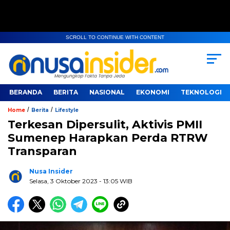
SCROLL TO CONTINUE WITH CONTENT
BERANDA
BERITA
NASIONAL
EKONOMI
TEKNOLOGI
/
/
Home
Berita
Lifestyle
Terkesan Dipersulit, Aktivis PMII
Sumenep Harapkan Perda RTRW
Transparan
Nusa Insider
Selasa, 3 Oktober 2023
- 13:05 WIB