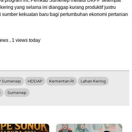
ya program ini, Pemkab Sumenep melalui DKPP setempat
kering yang selama ini dianggap kurang produktif justru
sumber kekuatan baru bagi pertumbuhan ekonomi pertanian
views
, 1 views today
P Sumenep
HDDAP
Kementan RI
Lahan Kering
p
Sumenep