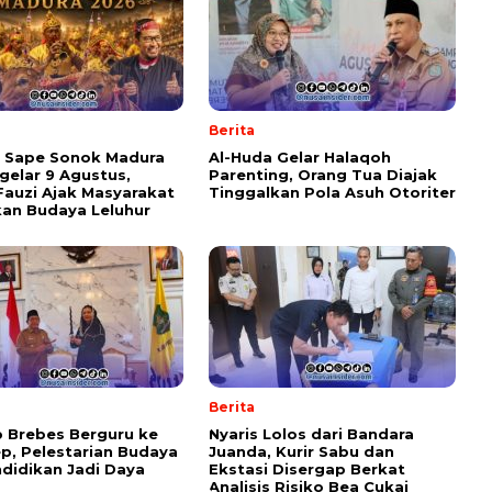
Berita
l Sape Sonok Madura
Al-Huda Gelar Halaqoh
gelar 9 Agustus,
Parenting, Orang Tua Diajak
Fauzi Ajak Masyarakat
Tinggalkan Pola Asuh Otoriter
kan Budaya Leluhur
Berita
 Brebes Berguru ke
Nyaris Lolos dari Bandara
, Pelestarian Budaya
Juanda, Kurir Sabu dan
didikan Jadi Daya
Ekstasi Disergap Berkat
Analisis Risiko Bea Cukai