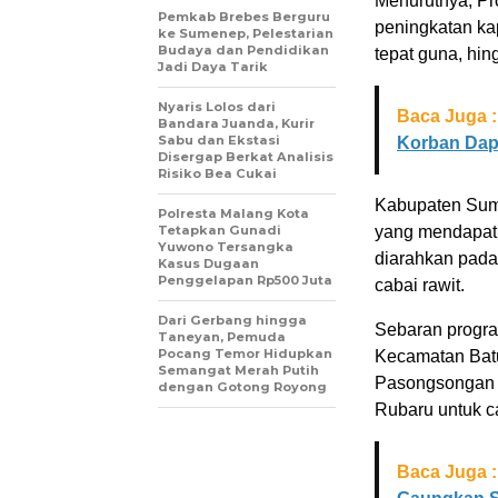
Menurutnya, Pr
Pemkab Brebes Berguru
peningkatan ka
ke Sumenep, Pelestarian
Budaya dan Pendidikan
tepat guna, hin
Jadi Daya Tarik
Nyaris Lolos dari
Baca Juga :
Bandara Juanda, Kurir
Sabu dan Ekstasi
Korban Dap
Disergap Berkat Analisis
Risiko Bea Cukai
Kabupaten Sume
Polresta Malang Kota
Tetapkan Gunadi
yang mendapat
Yuwono Tersangka
diarahkan pada
Kasus Dugaan
Penggelapan Rp500 Juta
cabai rawit.
Dari Gerbang hingga
Sebaran progra
Taneyan, Pemuda
Pocang Temor Hidupkan
Kecamatan Batu
Semangat Merah Putih
Pasongsongan 
dengan Gotong Royong
Rubaru untuk ca
Baca Juga :