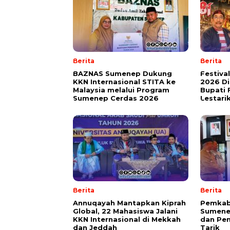
Berita
Berita
BAZNAS Sumenep Dukung
Festiva
KKN Internasional STITA ke
2026 Di
Malaysia melalui Program
Bupati 
Sumenep Cerdas 2026
Lestari
Berita
Berita
Annuqayah Mantapkan Kiprah
Pemkab
Global, 22 Mahasiswa Jalani
Sumenep
KKN Internasional di Mekkah
dan Pen
dan Jeddah
Tarik