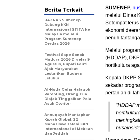
SUMENEP,
nus
Berita Terkait
melalui Dinas 
BAZNAS Sumenep
Setempat terus
Dukung KKN
Internasional STITA ke
ekonomi daerah,
Malaysia melalui
penuh tantanga
Program Sumenep
Cerdas 2026
Melalui program
Festival Sape Sonok
(HDDAP), DKPP 
Madura 2026 Digelar 9
Agustus, Bupati Fauzi
hortikultura aga
Ajak Masyarakat
Lestarikan Budaya
Kepala DKPP S
Leluhur
sekadar progra
Al-Huda Gelar Halaqoh
pertanian di la
Parenting, Orang Tua
Diajak Tinggalkan Pola
Asuh Otoriter
“HDDAP me
hortikultu
Annuqayah Mantapkan
Kiprah Global, 22
meningkatk
Mahasiswa Jalani KKN
nusainsid
Internasional di Mekkah
dan Jeddah