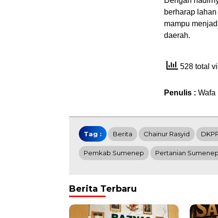
Dengan hadirn
berharap lahan 
mampu menjadi 
daerah.
528 total 
Penulis :
Wafa
Tag :
Berita
Chainur Rasyid
DKP
Pemkab Sumenep
Pertanian Sumene
Berita Terbaru