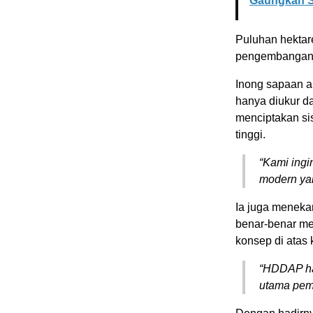
Gaungkan S
Puluhan hektare
pengembangan h
Inong sapaan a
hanya diukur da
menciptakan si
tinggi.
“Kami ingi
modern yan
Ia juga meneka
benar-benar me
konsep di atas 
“HDDAP har
utama pem