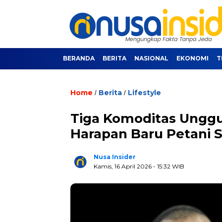
BERANDA
BERITA
NASIONAL
EKONOMI
T
Home
Berita
Lifestyle
/
/
Tiga Komoditas Ungg
Harapan Baru Petani
Nusa Insider
Kamis, 16 April 2026
- 15:32 WIB