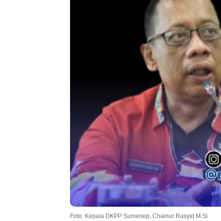
Foto. Kepala DKPP Sumenep, Chainur Rasyid M.Si