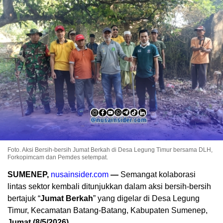
Foto. Aksi Bersih-bersih Jumat Berkah di Desa Legung Timur bersama DLH,
Forkopimcam dan Pemdes setempat.
SUMENEP,
nusainsider.com
—
Semangat kolaborasi
lintas sektor kembali ditunjukkan dalam aksi bersih-bersih
bertajuk “
Jumat Berkah
” yang digelar di Desa Legung
Timur, Kecamatan Batang-Batang, Kabupaten Sumenep,
Jumat (8/5/2026).