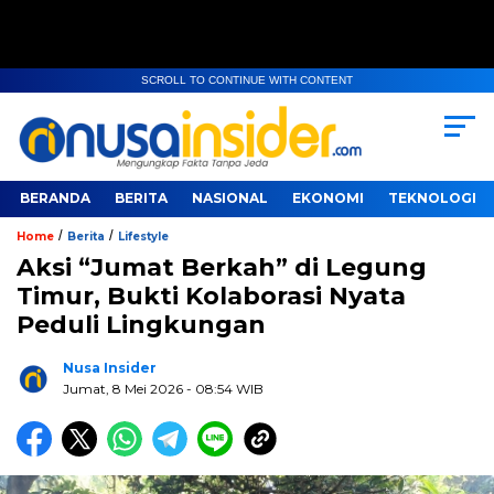
SCROLL TO CONTINUE WITH CONTENT
BERANDA
BERITA
NASIONAL
EKONOMI
TEKNOLOGI
/
/
Home
Berita
Lifestyle
Aksi “Jumat Berkah” di Legung
Timur, Bukti Kolaborasi Nyata
Peduli Lingkungan
Nusa Insider
Jumat, 8 Mei 2026
- 08:54 WIB