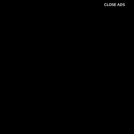
CLOSE ADS
Please select slider first.