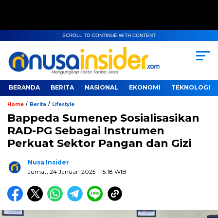
SCROLL TO CONTINUE WITH CONTENT
BERANDA
BERITA
NASIONAL
EKONOMI
TEKNOLOGI
/
/
Home
Berita
Lifestyle
Bappeda Sumenep Sosialisasikan
RAD-PG Sebagai Instrumen
Perkuat Sektor Pangan dan Gizi
Nusa Insider
Jumat, 24 Januari 2025
- 15:18 WIB