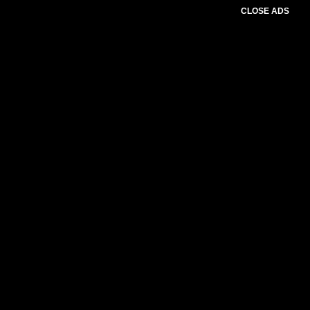
CLOSE ADS
Please select slider first.