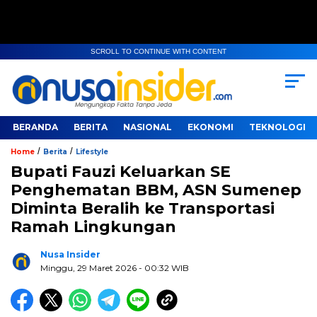
SCROLL TO CONTINUE WITH CONTENT
BERANDA
BERITA
NASIONAL
EKONOMI
TEKNOLOGI
/
/
Home
Berita
Lifestyle
Bupati Fauzi Keluarkan SE
Penghematan BBM, ASN Sumenep
Diminta Beralih ke Transportasi
Ramah Lingkungan
Nusa Insider
Minggu, 29 Maret 2026
- 00:32 WIB