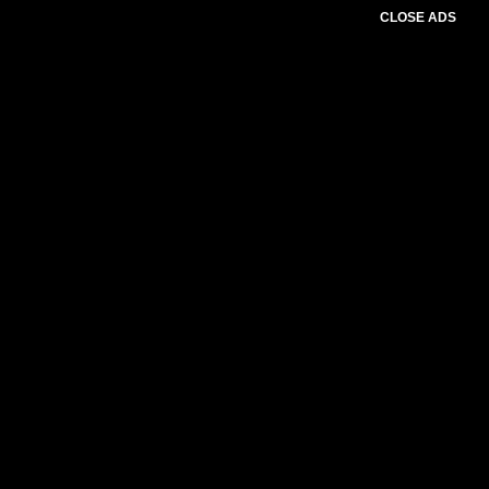
CLOSE ADS
Please select slider first.