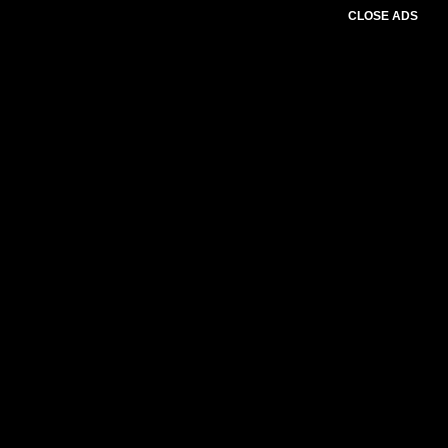
CLOSE ADS
Please select slider first.