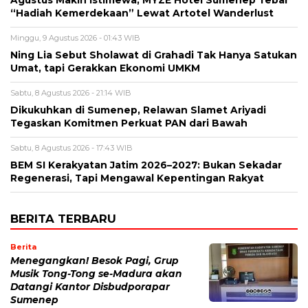
Agustus Makin Istimewa, MYZE Hotel Sumenep Tebar
“Hadiah Kemerdekaan” Lewat Artotel Wanderlust
Minggu, 9 Agustus 2026 - 01:43 WIB
Ning Lia Sebut Sholawat di Grahadi Tak Hanya Satukan
Umat, tapi Gerakkan Ekonomi UMKM
Sabtu, 8 Agustus 2026 - 21:14 WIB
Dikukuhkan di Sumenep, Relawan Slamet Ariyadi
Tegaskan Komitmen Perkuat PAN dari Bawah
Sabtu, 8 Agustus 2026 - 17:43 WIB
BEM SI Kerakyatan Jatim 2026–2027: Bukan Sekadar
Regenerasi, Tapi Mengawal Kepentingan Rakyat
BERITA TERBARU
Berita
Menegangkan! Besok Pagi, Grup
Musik Tong-Tong se-Madura akan
Datangi Kantor Disbudporapar
Sumenep