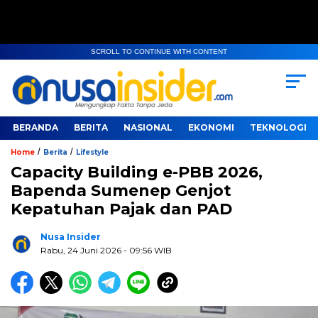
SCROLL TO CONTINUE WITH CONTENT
BERANDA
BERITA
NASIONAL
EKONOMI
TEKNOLOGI
/
/
Home
Berita
Lifestyle
Capacity Building e-PBB 2026,
Bapenda Sumenep Genjot
Kepatuhan Pajak dan PAD
Nusa Insider
Rabu, 24 Juni 2026
- 09:56 WIB