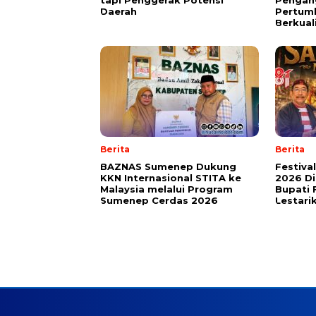
tapi Penggerak Potensi
Pengang
Daerah
Pertum
Berkual
Berita
Berita
BAZNAS Sumenep Dukung
Festiva
KKN Internasional STITA ke
2026 Di
Malaysia melalui Program
Bupati 
Sumenep Cerdas 2026
Lestari