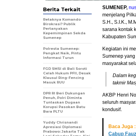
SUMENEP,
nus
Berita Terkait
menjelang Pilk
Retaknya Komando
S.H., S.I.K., M
Birokrasi? Publik
Pertanyakan
sarana kontak 
Kepemimpinan Sekda
Kabupaten Su
Sumenep
Kegiatan ini m
Polresta Sumenep:
Pangkat Naik, Pintu
Sumenep yang b
Informasi Turun
masyarakat sel
FGD SMSI di Bali Soroti
Celah Hukum PFII, Desak
Dalam kegi
Klausul Ring-Fencing
Masuk RUU
takmir Mas
DPR RI Beri Dukungan
AKBP Henri No
Penuh, Polri Diminta
seluruh masyar
Tuntaskan Dugaan
Korupsi Pasokan Batu
kondusif.
Bara PLTU
Yuddy Chrisnandi
Baca Juga :
Apresiasi Diplomasi
Prabowo: Jakarta Tak
Cabup Fauz