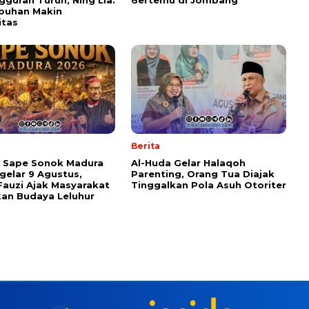
guran Turun, Ning Lia:
Bertemu di Jombang
buhan Makin
itas
Berita
l Sape Sonok Madura
Al-Huda Gelar Halaqoh
gelar 9 Agustus,
Parenting, Orang Tua Diajak
Fauzi Ajak Masyarakat
Tinggalkan Pola Asuh Otoriter
kan Budaya Leluhur