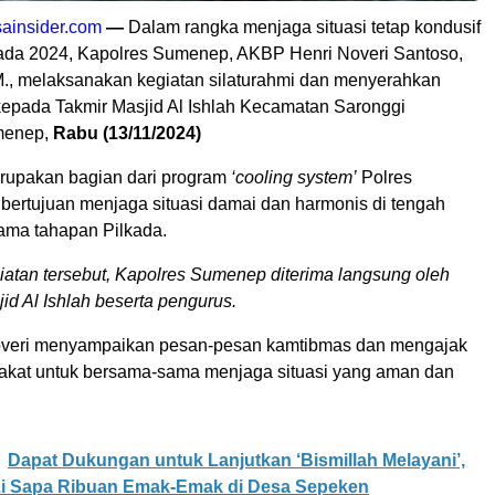
ainsider.com
—
Dalam rangka menjaga situasi tetap kondusif
ada 2024, Kapolres Sumenep, AKBP Henri Noveri Santoso,
.M., melaksanakan kegiatan silaturahmi dan menyerahkan
kepada Takmir Masjid Al Ishlah Kecamatan Saronggi
menep,
Rabu (13/11/2024)
erupakan bagian dari program
‘cooling system’
Polres
ertujuan menjaga situasi damai dan harmonis di tengah
ama tahapan Pilkada.
atan tersebut, Kapolres Sumenep diterima langsung oleh
jid Al Ishlah beserta pengurus.
veri menyampaikan pesan-pesan kamtibmas dan mengajak
akat untuk bersama-sama menjaga situasi yang aman dan
Dapat Dukungan untuk Lanjutkan ‘Bismillah Melayani’,
i Sapa Ribuan Emak-Emak di Desa Sepeken