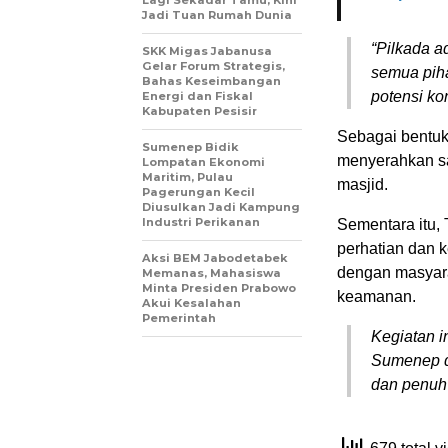
Lagi Sekadar Tamu, Kini
Jadi Tuan Rumah Dunia
“Pilkada 
SKK Migas Jabanusa
Gelar Forum Strategis,
semua pih
Bahas Keseimbangan
potensi kon
Energi dan Fiskal
Kabupaten Pesisir
Sebagai bentuk
Sumenep Bidik
menyerahkan sa
Lompatan Ekonomi
Maritim, Pulau
masjid.
Pagerungan Kecil
Diusulkan Jadi Kampung
Industri Perikanan
Sementara itu, 
perhatian dan
Aksi BEM Jabodetabek
dengan masyara
Memanas, Mahasiswa
Minta Presiden Prabowo
keamanan.
Akui Kesalahan
Pemerintah
Kegiatan i
Sumenep d
dan penuh