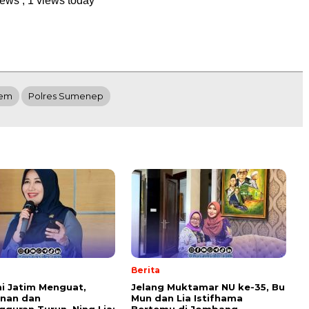
views
, 1 views today
tem
Polres Sumenep
Berita
i Jatim Menguat,
Jelang Muktamar NU ke-35, Bu
inan dan
Mun dan Lia Istifhama