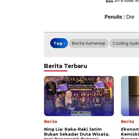
679 total 
Penulis :
Dre
Tag :
Berita Sumenep
Cooling Sys
Berita Terbaru
Berita
Berita
Ning Lia: Raka-Raki Jatim
Ekonom
Bukan Sekadar Duta Wisata,
Kemisk