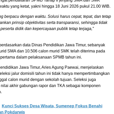
ngat pendaftaran SPMB Tahap II jenjang SMA dan SMK
waktu yang ketat, yakni hingga 18 Juni 2026 pukul 21.00 WIB.
ng berpacu dengan waktu. Solusi harus cepat, tepat, dan tetap
kan prinsip objektivitas serta transparansi, sehingga tidak
peserta didik dan kepercayaan publik tetap terjaga,”
 berdasarkan data Dinas Pendidikan Jawa Timur, sebanyak
urid SMA dan 10.506 calon murid SMK telah diterima pada
h pertama dalam pelaksanaan SPMB tahun ini.
endidikan Jawa Timur, Aries Agung Paewai, menjelaskan
leksi jalur domisili tahun ini tidak hanya mempertimbangkan
nggal calon murid dengan sekolah tujuan. Seleksi juga
ilai akhir gabungan rapor dan TKA sebagai komponen
.
Kunci Sukses Desa Wisata, Sumenep Fokus Benahi
n Pokdarwis