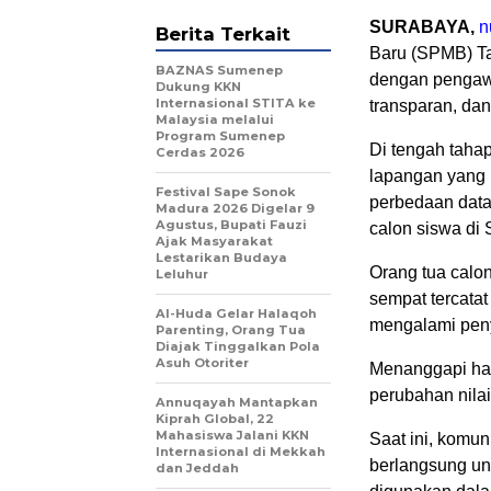
SURABAYA,
n
Berita Terkait
Baru (SPMB) Ta
BAZNAS Sumenep
dengan pengawa
Dukung KKN
Internasional STITA ke
transparan, dan
Malaysia melalui
Program Sumenep
Di tengah tahap
Cerdas 2026
lapangan yang m
Festival Sape Sonok
perbedaan data
Madura 2026 Digelar 9
Agustus, Bupati Fauzi
calon siswa di
Ajak Masyarakat
Lestarikan Budaya
Orang tua calo
Leluhur
sempat tercatat
Al-Huda Gelar Halaqoh
mengalami peny
Parenting, Orang Tua
Diajak Tinggalkan Pola
Asuh Otoriter
Menanggapi hal
perubahan nilai
Annuqayah Mantapkan
Kiprah Global, 22
Mahasiswa Jalani KKN
Saat ini, komun
Internasional di Mekkah
berlangsung un
dan Jeddah