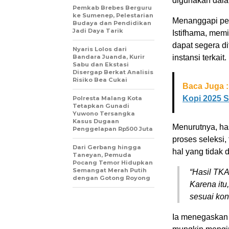
digunakan dala
Pemkab Brebes Berguru
ke Sumenep, Pelestarian
Menanggapi per
Budaya dan Pendidikan
Jadi Daya Tarik
Istifhama, mem
dapat segera d
Nyaris Lolos dari
Bandara Juanda, Kurir
instansi terkait.
Sabu dan Ekstasi
Disergap Berkat Analisis
Risiko Bea Cukai
Baca Juga :
Kopi 2025 
Polresta Malang Kota
Tetapkan Gunadi
Yuwono Tersangka
Kasus Dugaan
Menurutnya, ha
Penggelapan Rp500 Juta
proses seleksi,
Dari Gerbang hingga
hal yang tidak 
Taneyan, Pemuda
Pocang Temor Hidupkan
Semangat Merah Putih
“Hasil TKA
dengan Gotong Royong
Karena itu
sesuai kon
Ia menegaskan 