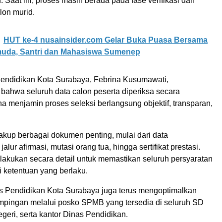
n. Saat ini, proses masih berada pada fase verifikasi dan
alon murid.
HUT ke-4 nusainsider.com Gelar Buka Puasa Bersama
emuda, Santri dan Mahasiswa Sumenep
endidikan Kota Surabaya, Febrina Kusumawati,
ahwa seluruh data calon peserta diperiksa secara
 menjamin proses seleksi berlangsung objektif, transparan,
akup berbagai dokumen penting, mulai dari data
lur afirmasi, mutasi orang tua, hingga sertifikat prestasi.
lakukan secara detail untuk memastikan seluruh persyaratan
 ketentuan yang berlaku.
nas Pendidikan Kota Surabaya juga terus mengoptimalkan
pingan melalui posko SPMB yang tersedia di seluruh SD
eri, serta kantor Dinas Pendidikan.