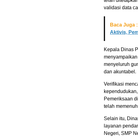
telah ditetapka
validasi data c
Baca Juga :
Aktivis, P
Kepala Dinas P
menyampaikan b
menyeluruh guna
dan akuntabel.
Verifikasi menc
kependudukan, ja
Pemeriksaan di
telah memenuhi
Selain itu, Di
layanan pendam
Negeri, SMP Neg