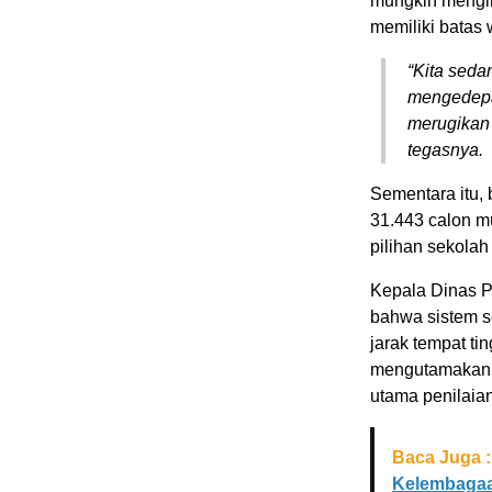
mungkin mengi
memiliki batas 
“Kita seda
mengedepan
merugikan 
tegasnya.
Sementara itu,
31.443 calon m
pilihan sekola
Kepala Dinas P
bahwa sistem se
jarak tempat ti
mengutamakan n
utama penilaian
Baca Juga :
Kelembagaa