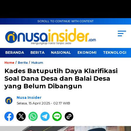
SCROLL TO CONTINUE WITH CONTENT
BERANDA
BERITA
NASIONAL
EKONOMI
TEKNOLOGI
/
/
Home
Berita
Hukum
Kades Batuputih Daya Klarifikasi
Soal Dana Desa dan Balai Desa
yang Belum Dibangun
Nusa Insider
Selasa, 15 April 2025
- 02:17 WIB