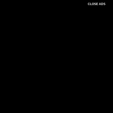
CLOSE ADS
Please select slider first.