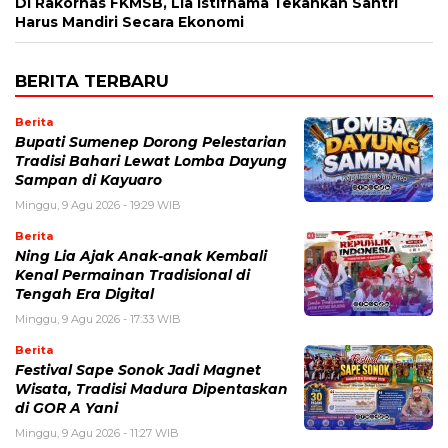
Di Rakornas FKMSB, Lia Istifhama Tekankan Santri
Harus Mandiri Secara Ekonomi
BERITA TERBARU
Berita
Bupati Sumenep Dorong Pelestarian
Tradisi Bahari Lewat Lomba Dayung
Sampan di Kayuaro
Minggu, 9 Agu 2026 - 19:29 WIB
Berita
Ning Lia Ajak Anak-anak Kembali
Kenal Permainan Tradisional di
Tengah Era Digital
Minggu, 9 Agu 2026 - 17:33 WIB
Berita
Festival Sape Sonok Jadi Magnet
Wisata, Tradisi Madura Dipentaskan
di GOR A Yani
Minggu, 9 Agu 2026 - 11:27 WIB