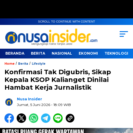
SCROLL TO CONTINUE WITH CONTENT
BERANDA
BERITA
NASIONAL
EKONOMI
TEKNOLOGI
/
/
Home
Berita
Lifestyle
Konfirmasi Tak Digubris, Sikap
Kepala KSOP Kalianget Dinilai
Hambat Kerja Jurnalistik
Nusa Insider
Jumat, 5 Juni 2026
- 18:09 WIB