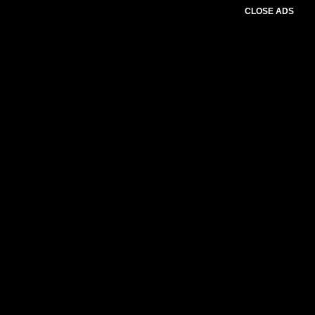
CLOSE ADS
Please select slider first.