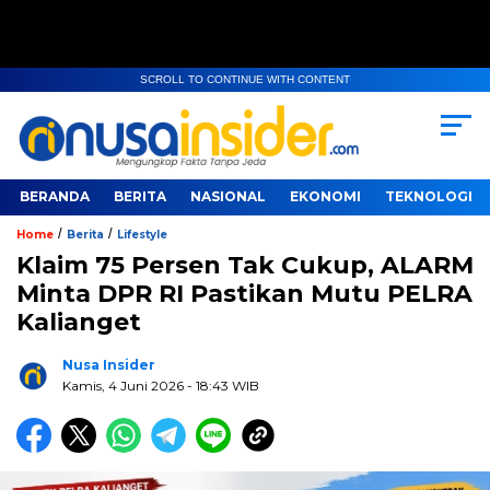
SCROLL TO CONTINUE WITH CONTENT
BERANDA
BERITA
NASIONAL
EKONOMI
TEKNOLOGI
/
/
Home
Berita
Lifestyle
Klaim 75 Persen Tak Cukup, ALARM
Minta DPR RI Pastikan Mutu PELRA
Kalianget
Nusa Insider
Kamis, 4 Juni 2026
- 18:43 WIB