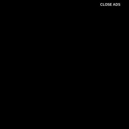
CLOSE ADS
Please select slider first.