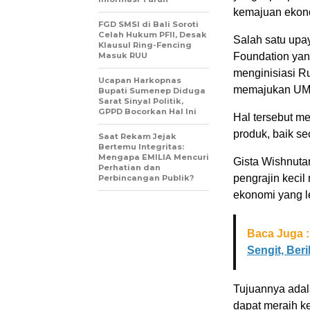
kemajuan ekon
FGD SMSI di Bali Soroti
Celah Hukum PFII, Desak
Salah satu up
Klausul Ring-Fencing
Masuk RUU
Foundation yan
menginisiasi 
Ucapan Harkopnas
memajukan UM
Bupati Sumenep Diduga
Sarat Sinyal Politik,
GPPD Bocorkan Hal Ini
Hal tersebut m
produk, baik se
Saat Rekam Jejak
Bertemu Integritas:
Mengapa EMILIA Mencuri
Gista Wishnuta
Perhatian dan
pengrajin kecil
Perbincangan Publik?
ekonomi yang le
Baca Juga :
Sengit, Ber
Tujuannya adal
dapat meraih k