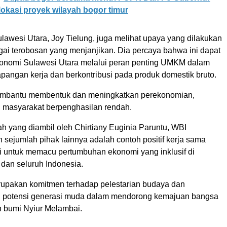
 lokasi proyek wilayah bogor timur
lawesi Utara, Joy Tielung, juga melihat upaya yang dilakukan
ai terobosan yang menjanjikan. Dia percaya bahwa ini dapat
onomi Sulawesi Utara melalui peran penting UMKM dalam
pangan kerja dan berkontribusi pada produk domestik bruto.
bantu membentuk dan meningkatkan perekonomian,
 masyarakat berpenghasilan rendah.
h yang diambil oleh Chirtiany Euginia Paruntu, WBI
 sejumlah pihak lainnya adalah contoh positif kerja sama
i untuk memacu pertumbuhan ekonomi yang inklusif di
 dan seluruh Indonesia.
erupakan komitmen terhadap pelestarian budaya dan
potensi generasi muda dalam mendorong kemajuan bangsa
ah bumi Nyiur Melambai.