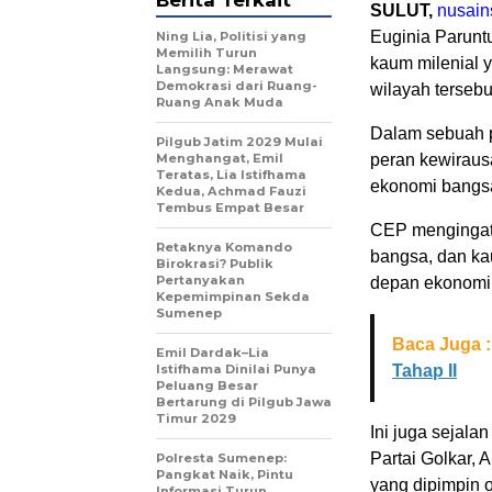
Berita Terkait
SULUT,
nusain
Euginia Parunt
Ning Lia, Politisi yang
Memilih Turun
kaum milenial 
Langsung: Merawat
Demokrasi dari Ruang-
wilayah tersebu
Ruang Anak Muda
Dalam sebuah 
Pilgub Jatim 2029 Mulai
Menghangat, Emil
peran kewiraus
Teratas, Lia Istifhama
ekonomi bangsa
Kedua, Achmad Fauzi
Tembus Empat Besar
CEP mengingat
Retaknya Komando
bangsa, dan ka
Birokrasi? Publik
Pertanyakan
depan ekonomi 
Kepemimpinan Sekda
Sumenep
Baca Juga :
Emil Dardak–Lia
Istifhama Dinilai Punya
Tahap II
Peluang Besar
Bertarung di Pilgub Jawa
Timur 2029
Ini juga sejala
Partai Golkar, 
Polresta Sumenep:
Pangkat Naik, Pintu
yang dipimpin 
Informasi Turun