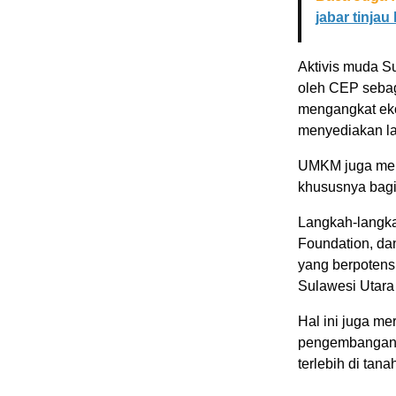
jabar tinjau
Aktivis muda Su
oleh CEP sebag
mengangkat ek
menyediakan la
UMKM juga mem
khususnya bagi
Langkah-langka
Foundation, dan
yang berpotens
Sulawesi Utara
Hal ini juga m
pengembangan 
terlebih di tan