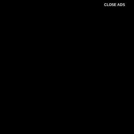
CLOSE ADS
Please select slider first.