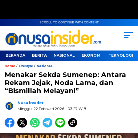
SCROLL TO CONTINUE WITH CONTENT
BERANDA
BERITA
NASIONAL
EKONOMI
TEKNOLOGI
/
/
Home
Lifestyle
Nasional
Menakar Sekda Sumenep: Antara
Rekam Jejak, Noda Lama, dan
“Bismillah Melayani”
Nusa Insider
Minggu, 22 Februari 2026
- 03:27 WIB