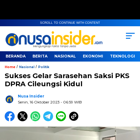
SCROLL TO CONTINUE WITH CONTENT
BERANDA
BERITA
NASIONAL
EKONOMI
TEKNOLOGI
/
/
Home
Nasional
Politik
Sukses Gelar Sarasehan Saksi PKS
DPRA Cileungsi Kidul
Nusa Insider
Senin, 16 Oktober 2023
- 06:59 WIB