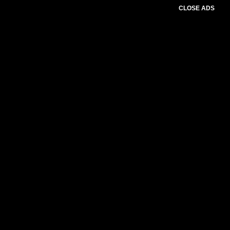
CLOSE ADS
Please select slider first.