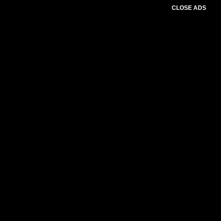
CLOSE ADS
Please select slider first.