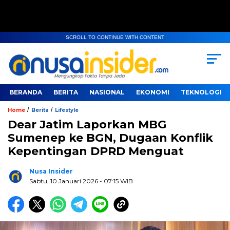
SCROLL TO CONTINUE WITH CONTENT
BERANDA
BERITA
NASIONAL
EKONOMI
TEKNOLOGI
/
/
Home
Berita
Lifestyle
Dear Jatim Laporkan MBG
Sumenep ke BGN, Dugaan Konflik
Kepentingan DPRD Menguat
Nusa Insider
Sabtu, 10 Januari 2026
- 07:15 WIB