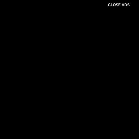
CLOSE ADS
Please select slider first.