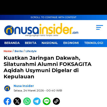
SCROLL TO CONTINUE WITH CONTENT
BERANDA
BERITA
NASIONAL
EKONOMI
TEKNOLOGI
/
/
Home
Berita
Lifestyle
Kuatkan Jaringan Dakwah,
Silaturahmi Alumni FOKSAGITA
Aqidah Usymuni Digelar di
Kepulauan
Nusa Insider
Selasa, 24 Maret 2026
- 00:40 WIB