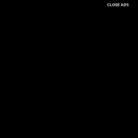
CLOSE ADS
Please select slider first.