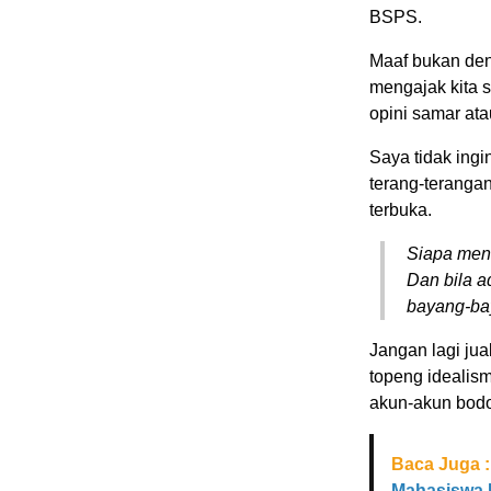
BSPS.
Maaf bukan den
mengajak kita 
opini samar ata
Saya tidak ingi
terang-terangan
terbuka.
Siapa men
Dan bila a
bayang-bay
Jangan lagi jua
topeng idealis
akun-akun bod
Baca Juga :
Mahasiswa M