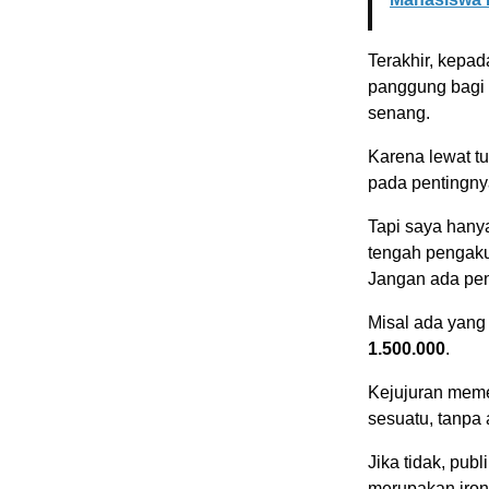
Terakhir, kepad
panggung bagi d
senang.
Karena lewat tu
pada pentingny
Tapi saya hanya
tengah pengakua
Jangan ada pen
Misal ada yan
1.500.000
.
Kejujuran meme
sesuatu, tanpa
Jika tidak, pub
merupakan iron