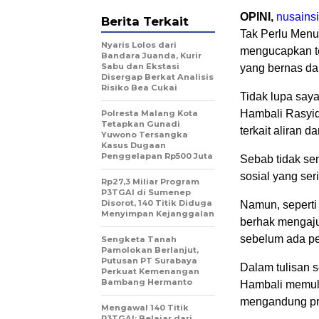
OPINI,
nusains
Berita Terkait
Tak Perlu Menu
Nyaris Lolos dari
mengucapkan te
Bandara Juanda, Kurir
Sabu dan Ekstasi
yang bernas dan 
Disergap Berkat Analisis
Risiko Bea Cukai
Tidak lupa saya
Hambali Rasyi
Polresta Malang Kota
Tetapkan Gunadi
terkait aliran 
Yuwono Tersangka
Kasus Dugaan
Penggelapan Rp500 Juta
Sebab tidak sem
sosial yang se
Rp27,3 Miliar Program
P3TGAI di Sumenep
Disorot, 140 Titik Diduga
Namun, seperti
Menyimpan Kejanggalan
berhak mengaju
sebelum ada p
Sengketa Tanah
Pamolokan Berlanjut,
Putusan PT Surabaya
Dalam tulisan 
Perkuat Kemenangan
Bambang Hermanto
Hambali memula
mengandung pr
Mengawal 140 Titik
P3TGAI: Belajar dari