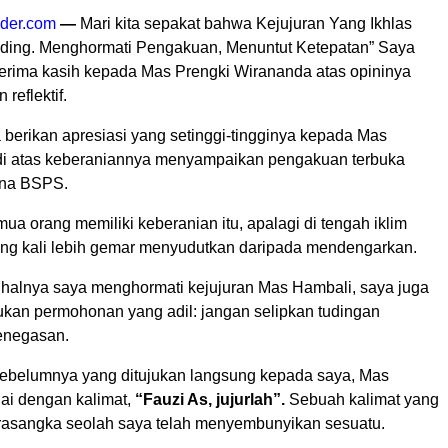
ider.com
—
Mari kita sepakat bahwa Kejujuran Yang Ikhlas
ding. Menghormati Pengakuan, Menuntut Ketepatan” Saya
rima kasih kepada Mas Prengki Wirananda atas opininya
reflektif.
 berikan apresiasi yang setinggi-tingginya kepada Mas
di atas keberaniannya menyampaikan pengakuan terbuka
dana BSPS.
ua orang memiliki keberanian itu, apalagi di tengah iklim
ring kali lebih gemar menyudutkan daripada mendengarkan.
 halnya saya menghormati kejujuran Mas Hambali, saya juga
kan permohonan yang adil: jangan selipkan tudingan
enegasan.
sebelumnya yang ditujukan langsung kepada saya, Mas
i dengan kalimat,
“Fauzi As, jujurlah”.
Sebuah kalimat yang
asangka seolah saya telah menyembunyikan sesuatu.