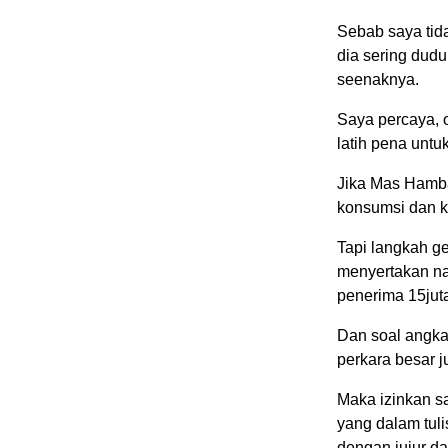
Sebab saya tid
dia sering dudu
seenaknya.
Saya percaya, o
latih pena untuk 
Jika Mas Hamb
konsumsi dan k
Tapi langkah ge
menyertakan na
penerima 15juta
Dan soal angk
perkara besar j
Maka izinkan s
yang dalam tul
dengan jujur d