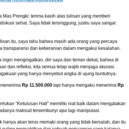
a Mas Prengki: terima kasih atas tulisan yang memberi
iskusi sehat. Saya tidak tersinggung, justru saya sangat
lisan itu, saya tahu bahwa masih ada orang yang percaya
a transparansi dan keberanian dalam mengakui kesalahan.
 ingin mengingatkan, diri saya dan teman dekat, bahwa di
n dan refleksi, kita semua tetap wajib menjaga akurasi.
gakuan yang hanya menyebut angka di ujung buntutnya.
g menerima
Rp 11.500.000
tapi hanya mengaku menerima
Rp
rlukan “
Ketulusan Hati
” memiliki niat baik dalam mengatakan
 adanya maksud tersembunyi apa lagi manipulasi.
lik hanya akan terus memaki orang yang tidak bersalah, dan itu
i paling menyakitkan dari sebuah perjuangan yang katanya