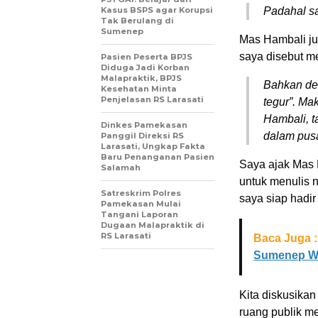
Kasus BSPS agar Korupsi
Padahal s
Tak Berulang di
Sumenep
Mas Hambali ju
saya disebut m
Pasien Peserta BPJS
Diduga Jadi Korban
Malapraktik, BPJS
Bahkan de
Kesehatan Minta
Penjelasan RS Larasati
tegur”.
Mak
Hambali, t
Dinkes Pamekasan
dalam pusar
Panggil Direksi RS
Larasati, Ungkap Fakta
Baru Penanganan Pasien
Saya ajak Mas 
Salamah
untuk menulis n
Satreskrim Polres
saya siap hadir
Pamekasan Mulai
Tangani Laporan
Dugaan Malapraktik di
RS Larasati
Baca Juga :
Sumenep Wa
Kita diskusikan
ruang publik m