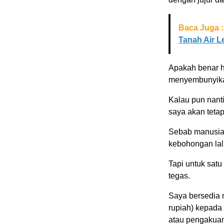
Baca Juga :
Tanah Air L
Apakah benar ha
menyembunyikan
Kalau pun nant
saya akan teta
Sebab manusia
kebohongan lalu
Tapi untuk sat
tegas.
Saya bersedia
rupiah) kepada 
atau pengakuan