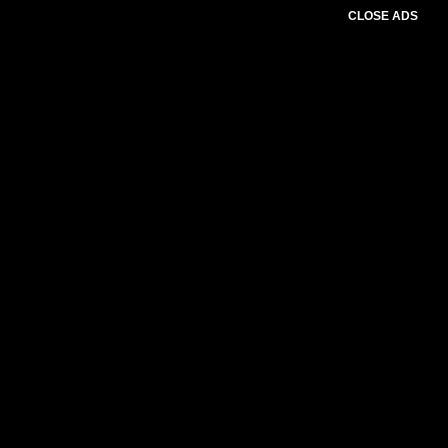
CLOSE ADS
Please select slider first.