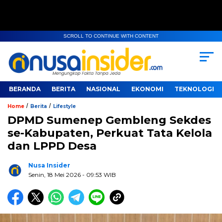
SCROLL TO CONTINUE WITH CONTENT
BERANDA
BERITA
NASIONAL
EKONOMI
TEKNOLOGI
/
/
Home
Berita
Lifestyle
DPMD Sumenep Gembleng Sekdes
se-Kabupaten, Perkuat Tata Kelola
dan LPPD Desa
Nusa Insider
Senin, 18 Mei 2026
- 09:53 WIB