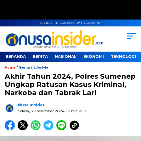
SCROLL TO CONTINUE WITH CONTENT
BERANDA
BERITA
NASIONAL
EKONOMI
TEKNOLOGI
/
/
Home
Berita
Lifestyle
Akhir Tahun 2024, Polres Sumenep
Ungkap Ratusan Kasus Kriminal,
Narkoba dan Tabrak Lari
Nusa Insider
Selasa, 31 Desember 2024
- 10:58 WIB