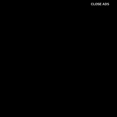
CLOSE ADS
Please select slider first.