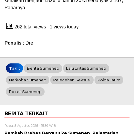
kenaikan menjadi 4.826, di tahun 2023 sebanyak 3.167,”
Paparnya.
262 total views
, 1 views today
Penulis :
Dre
Tag :
Berita Sumenep
Lalu Lintas Sumenep
Narkoba Sumenep
Pelecehan Seksual
Polda Jatim
Polres Sumenep
BERITA TERKAIT
Rabu, 5 Agustus 2026 - 15:39 WIB
Pemkab Brebes Berguru ke Sumenep, Pelestarian