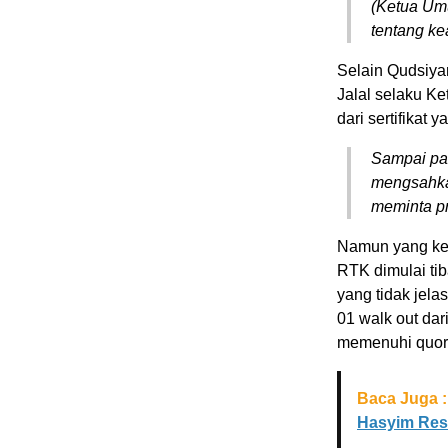
(Ketua Um
tentang kea
Selain Qudsiya
Jalal selaku K
dari sertifikat 
Sampai pa
mengsahkan
meminta pr
Namun yang kem
RTK dimulai tib
yang tidak jela
01 walk out dar
memenuhi quo
Baca Juga :
Hasyim Resm