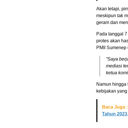
Akan tetapi, pi
meskipun tak m
geram dan menu
Pada tanggal 7
protes akan ha
PMII Sumenep u
“Saya berj
mediasi te
ketua komi
Namun hingga t
kebijakan yang
Baca Juga :
Tahun 2023