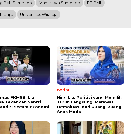
g PMII Sumenep
Mahasiswa Sumenep
PB PMII
II Unija
Universitas Wiraraja
Berita
rnas FKMSB, Lia
Ning Lia, Politisi yang Memilih
ma Tekankan Santri
Turun Langsung: Merawat
andiri Secara Ekonomi
Demokrasi dari Ruang-Ruang
Anak Muda