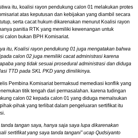
istiwa itu, koalisi rayon pendukung calon 01 melakukan protes
isariat atas keputusan dan kebijakan yang diambil secara
tutup, serta cacat hukum dikarenakan menurut Koalisi rayon
anya panitia RTK yang memiliki kewenangan untuk
asi calon bukan BPH Komisariat.
ya itu, Koalisi rayon pendukung 01 juga mengatakan bahwa
ipada calon 02 juga memiliki cacat administrasi karena
 mapaba yang tidak sesuai prosedural administrasi dan diduga
asi TTD pada SKL PKD yang dimilikinya.
ajelis Pembina Komisariat bermaksud memediasi konflik yang
enemukan titik tengah dari permasalahan. karena tudingan
ukung calon 02 kepada calon 01 yang diduga memalsukan
 pihak-pihak yang terlibat dalam pengeluaran sertifikat itu
si.
sli tanda tangan saya, hanya saja saya lupa dikarenakan
ali sertifikat yang saya tanda tangani” ucap Qudsiyanto