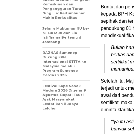
Kemiskinan dan
Buntut dari per
Pengangguran Turun,
Ning Lia: Pertumbuhan
kepada BPH Kom
Makin Berkualitas
sepihak dan ter
pendukung 01 h
Jelang Muktamar NU ke-
35, Bu Mun dan Lia
mendiskualifik
Istifhama Bertemu di
Jombang
Bukan han
BAZNAS Sumenep
berkas dar
Dukung KKN
sertifikat
Internasional STITA ke
Malaysia melalui
memanipul
Program Sumenep
Cerdas 2026
Setelah itu, M
Festival Sape Sonok
terjadi untuk m
Madura 2026 Digelar 9
Agustus, Bupati Fauzi
awal dari pend
Ajak Masyarakat
sertifikat, maka
Lestarikan Budaya
Leluhur
diminta klarifika
“Iya itu a
banyak sek