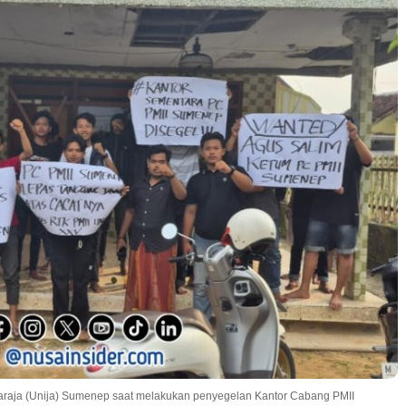
iraraja (Unija) Sumenep saat melakukan penyegelan Kantor Cabang PMII