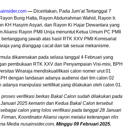
ainsider.com
—
Diceritakan, Pada Jum’at Tertanggal 7
 Rayon Bung Hatta, Rayon Abdurrahman Wahid, Rayon Ir.
n KH Hasyim Asyari, dan Rayon Ki Hajar Dewantara yang
m Aliansi Rayon PMII Unija menuntut Ketua Umum PC PMII
bertanggung jawab atas hasil RTK XXV PMII Komisariat
raraja yang dianggap cacat dan tak sesuai mekanisme.
ermula dikarenakan pada selasa tanggal 4 Februari yang
ngan pembukaan RTK XXV dan Penyampaian Visi-misi, BPH
ersitas Wiraraja mendiskualifikasi calon nomer urut 01
BPH dengan landasan adanya audiensi dari tim calon 02
adanya manipulasi sertifikat yang dilakukan oleh calon 01.
proses verifikasi berkas Bakal Calon sudah dilakukan pada
Januari 2025 kemarin dan Kedua Bakal Calon tersebut
 sebagai calon yang lolos verifikasi pada tanggal 28 Januari
 Firman, Koordinator Aliansi rayon melalui keterangan rilis
ima Media nusainsider.com,
Minggu 09 Februari 2025.