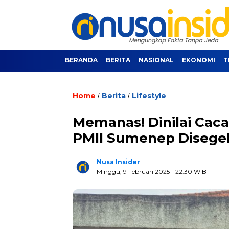
BERANDA
BERITA
NASIONAL
EKONOMI
T
Home
Berita
Lifestyle
/
/
Memanas! Dinilai Cac
PMII Sumenep Disege
Nusa Insider
Minggu, 9 Februari 2025
- 22:30 WIB