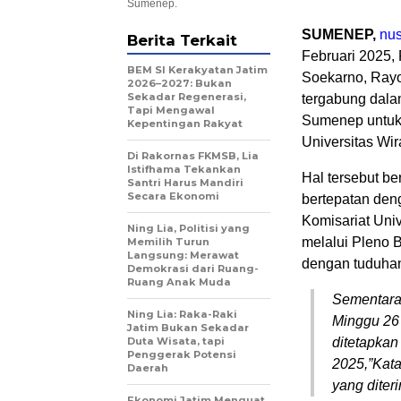
Sumenep.
SUMENEP,
nus
Berita Terkait
Februari 2025,
BEM SI Kerakyatan Jatim
Soekarno, Rayo
2026–2027: Bukan
Sekadar Regenerasi,
tergabung dala
Tapi Mengawal
Sumenep untuk 
Kepentingan Rakyat
Universitas Wi
Di Rakornas FKMSB, Lia
Istifhama Tekankan
Hal tersebut b
Santri Harus Mandiri
Secara Ekonomi
bertepatan de
Komisariat Univ
Ning Lia, Politisi yang
melalui Pleno 
Memilih Turun
Langsung: Merawat
dengan tuduhan 
Demokrasi dari Ruang-
Ruang Anak Muda
Sementara 
Ning Lia: Raka-Raki
Minggu 26 
Jatim Bukan Sekadar
Duta Wisata, tapi
ditetapkan
Penggerak Potensi
2025,”Kata
Daerah
yang diter
Ekonomi Jatim Menguat,