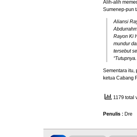
Alih-alih meme
Sumenep-pun ta
Aliansi Ra
Abdurrahm
Rayon Ki 
mundur dar
tersebut 
“Tutupnya.
Sementara itu,
ketua Cabang P
1179 total
Penulis :
Dre