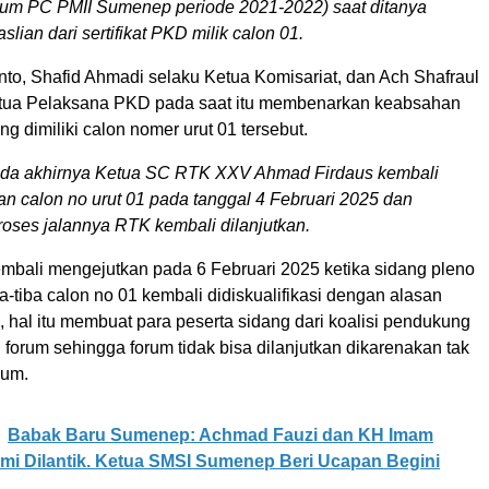
um PC PMII Sumenep periode 2021-2022) saat ditanya
slian dari sertifikat PKD milik calon 01.
nto, Shafid Ahmadi selaku Ketua Komisariat, dan Ach Shafraul
etua Pelaksana PKD pada saat itu membenarkan keabsahan
yang dimiliki calon nomer urut 01 tersebut.
da akhirnya Ketua SC RTK XXV Ahmad Firdaus kembali
 calon no urut 01 pada tanggal 4 Februari 2025 dan
oses jalannya RTK kembali dilanjutkan.
bali mengejutkan pada 6 Februari 2025 ketika sidang pleno
a-tiba calon no 01 kembali didiskualifikasi dengan alasan
s, hal itu membuat para peserta sidang dari koalisi pendukung
i forum sehingga forum tidak bisa dilanjutkan dikarenakan tak
rum.
Babak Baru Sumenep: Achmad Fauzi dan KH Imam
i Dilantik. Ketua SMSI Sumenep Beri Ucapan Begini