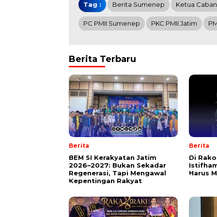
Tag :
Berita Sumenep
Ketua Caban
PC PMII Sumenep
PKC PMII Jatim
PM
Berita Terbaru
Berita
Berita
BEM SI Kerakyatan Jatim
Di Rako
2026–2027: Bukan Sekadar
Istifha
Regenerasi, Tapi Mengawal
Harus M
Kepentingan Rakyat